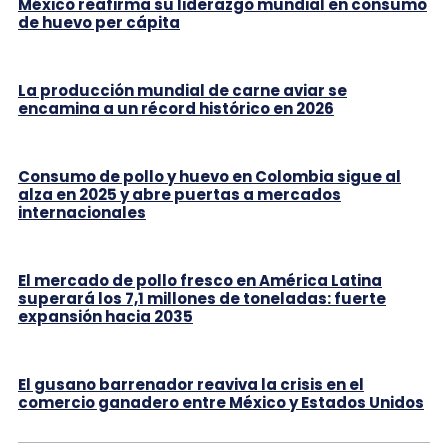
México reafirma su liderazgo mundial en consumo
de huevo per cápita
La producción mundial de carne aviar se
encamina a un récord histórico en 2026
Consumo de pollo y huevo en Colombia sigue al
alza en 2025 y abre puertas a mercados
internacionales
El mercado de pollo fresco en América Latina
superará los 7,1 millones de toneladas: fuerte
expansión hacia 2035
El gusano barrenador reaviva la crisis en el
comercio ganadero entre México y Estados Unidos