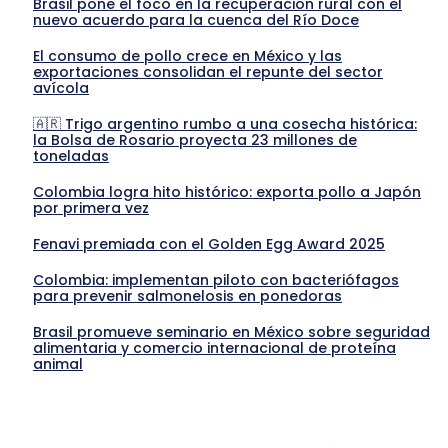
Brasil pone el foco en la recuperación rural con el
nuevo acuerdo para la cuenca del Río Doce
El consumo de pollo crece en México y las
exportaciones consolidan el repunte del sector
avícola
🇦🇷 Trigo argentino rumbo a una cosecha histórica:
la Bolsa de Rosario proyecta 23 millones de
toneladas
Colombia logra hito histórico: exporta pollo a Japón
por primera vez
Fenavi premiada con el Golden Egg Award 2025
Colombia: implementan piloto con bacteriófagos
para prevenir salmonelosis en ponedoras
Brasil promueve seminario en México sobre seguridad
alimentaria y comercio internacional de proteína
animal