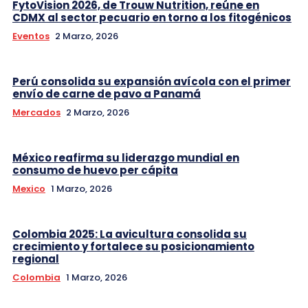
FytoVision 2026, de Trouw Nutrition, reúne en
CDMX al sector pecuario en torno a los fitogénicos
Eventos
2 Marzo, 2026
Perú consolida su expansión avícola con el primer
envío de carne de pavo a Panamá
Mercados
2 Marzo, 2026
México reafirma su liderazgo mundial en
consumo de huevo per cápita
Mexico
1 Marzo, 2026
Colombia 2025: La avicultura consolida su
crecimiento y fortalece su posicionamiento
regional
Colombia
1 Marzo, 2026