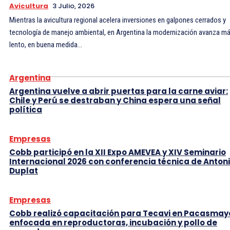
Avicultura
3 Julio, 2026
Mientras la avicultura regional acelera inversiones en galpones cerrados y
tecnología de manejo ambiental, en Argentina la modernización avanza m
lento, en buena medida...
Argentina
Argentina vuelve a abrir puertas para la carne aviar:
Chile y Perú se destraban y China espera una señal
política
Empresas
Cobb participó en la XII Expo AMEVEA y XIV Seminario
Internacional 2026 con conferencia técnica de Anton
Duplat
Empresas
Cobb realizó capacitación para Tecavi en Pacasmay
enfocada en reproductoras, incubación y pollo de