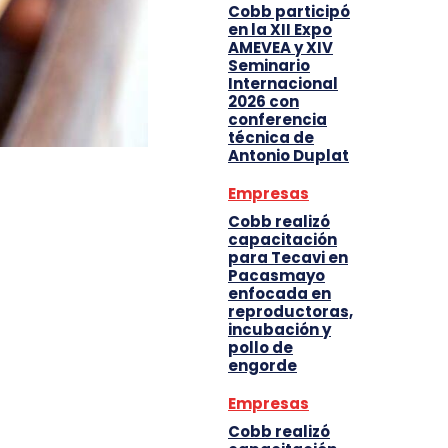
Cobb participó
en la XII Expo
AMEVEA y XIV
Seminario
Internacional
2026 con
conferencia
técnica de
Antonio Duplat
Empresas
Cobb realizó
capacitación
para Tecavi en
Pacasmayo
enfocada en
reproductoras,
incubación y
pollo de
engorde
Empresas
Cobb realizó