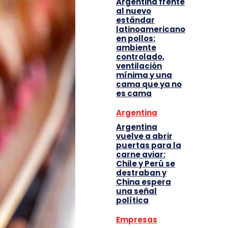
Argentina frente
al nuevo
estándar
latinoamericano
en pollos:
ambiente
controlado,
ventilación
mínima y una
cama que ya no
es cama
Argentina
Argentina
vuelve a abrir
puertas para la
carne aviar:
Chile y Perú se
destraban y
China espera
una señal
política
Empresas