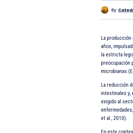
By
Cated
La producción 
años, impulsad
la estricta le
preocupación po
microbianas (E
La reducción d
intestinales y
exigido al sect
enfermedades, 
et al., 2010).
En este contex