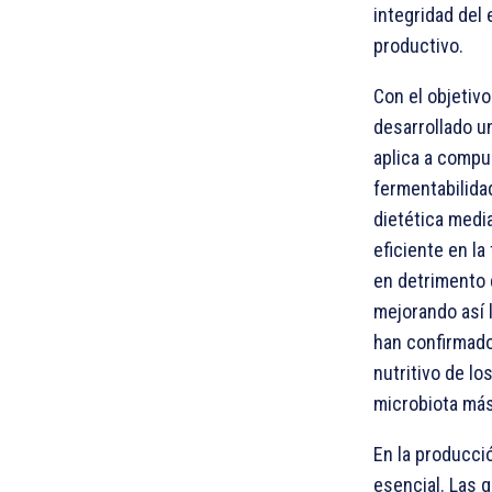
integridad del 
productivo.
Con el objetiv
desarrollado u
aplica a compu
fermentabilidad
dietética medi
eficiente en la
en detrimento d
mejorando así l
han confirmado 
nutritivo de lo
microbiota más
En la producci
esencial. Las 