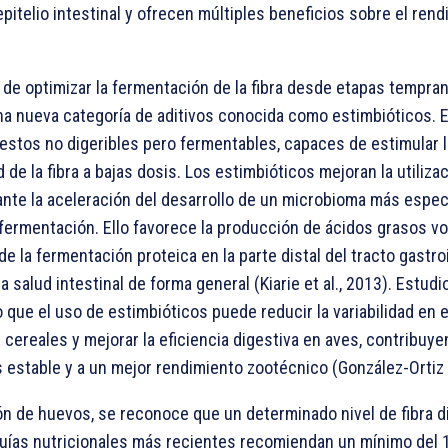
epitelio intestinal y ofrecen múltiples beneficios sobre el ren
o de optimizar la fermentación de la fibra desde etapas tempran
na nueva categoría de aditivos conocida como estimbióticos. 
estos no digeribles pero fermentables, capaces de estimular l
 de la fibra a bajas dosis. Los estimbióticos mejoran la utilizac
ante la aceleración del desarrollo de un microbioma más espec
 fermentación. Ello favorece la producción de ácidos grasos vo
e la fermentación proteica en la parte distal del tracto gastroi
a salud intestinal de forma general (Kiarie et al., 2013). Estud
que el uso de estimbióticos puede reducir la variabilidad en e
s cereales y mejorar la eficiencia digestiva en aves, contribuy
 estable y a un mejor rendimiento zootécnico (González-Ortiz e
ón de huevos, se reconoce que un determinado nivel de fibra d
guías nutricionales más recientes recomiendan un mínimo del 1