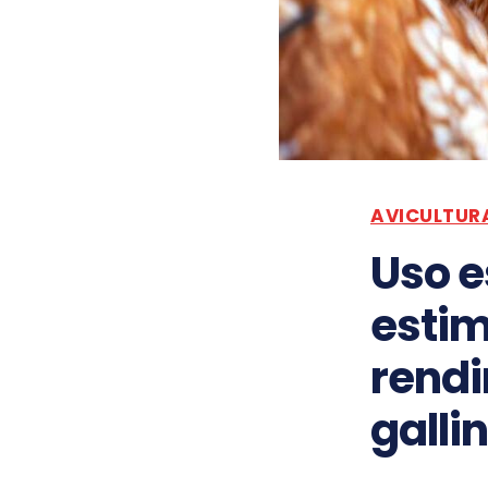
AVICULTUR
Uso e
estim
rendi
galli