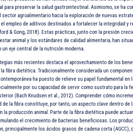
al para preservar la salud gastrointestinal. Asimismo, se ha c
l sector agroalimentario hacia la exploración de nuevas estrat
 el empleo de aditivos destinados a fortalecer la integridad y r
ford & Gong, 2018). Estas prácticas, junto con la presión creci
estar animal y los estándares de calidad alimentaria, han situa
 un eje central de la nutrición moderna.
ategias más recientes destaca el aprovechamiento de los bene
 la fibra dietética. Tradicionalmente considerada un component
contemporánea ha puesto de relieve su papel fundamental en l
pecialmente por su capacidad de servir como sustrato para la 
osterior (Bach Knudsen et al., 2012). Comprender cómo increme
 de la fibra constituye, por tanto, un aspecto clave dentro de 
n la producción animal. Parte de la fibra dietética puede actu
timulando el crecimiento de bacterias beneficiosas. Los produc
n, principalmente los ácidos grasos de cadena corta (AGCC), c