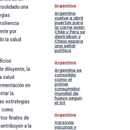
Argentina
onsolidado una
Argentina
egias
vuelve a abrir
puertas para
esiliencia
la carne aviar:
ente por
Chile y Perú se
destraban y
do la salud
China espera
una señal
política
ficios
Argentina
e diluyente, la
Argentina se
consolida
a salud
como el
primer
fermentación en
consumidor
ntar la
mundial de
huevo segun
las estrategias
el ILH
ar como
Argentina
tos finales de
Varsovia,
ontribuyen a la
vacunas y