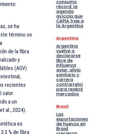
consumo
dimiento
récord: la
agenda
avícola que
CAPIA trae a
la Argentina
as, se ha
Este término se
Argentina
a
Argentina
vuelve a
ión de la fibra
declararse
ializado y
libre de
influenza
látiles (AGV)
aviar: alivio
sanitario y
ntestinal,
carrera
contrarreloj
ios recientes
para reabrir
l valor
mercados
endo a un
Brasil
t al., 2024).
Las
exportaciones
ietética es
de huevos en
Brasil
3,5 % de fibra
crecieron