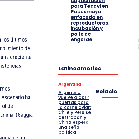
capacitación
para Tecavi en
Pacasmayo
enfocada en
reproductoras,
incubación y
pollo de
engorde
 los últimos
umplimiento de
 una creciente
sistencias
Latinoamerica
Argentina
ornos
Relacionado
Argentina
e escenario ha
vuelve a abrir
puertas para
rol de
la carne aviar:
Chile y Perú se
 animal (Gaggìa
destraban y
China espera
una señal
política
ancia de un