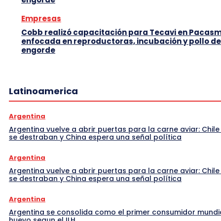
Empresas
Cobb realizó capacitación para Tecavi en Pacas
enfocada en reproductoras, incubación y pollo de
engorde
Latinoamerica
Argentina
Argentina vuelve a abrir puertas para la carne aviar: Chile
se destraban y China espera una señal política
Argentina
Argentina vuelve a abrir puertas para la carne aviar: Chile
se destraban y China espera una señal política
Argentina
Argentina se consolida como el primer consumidor mundi
huevo segun el ILH