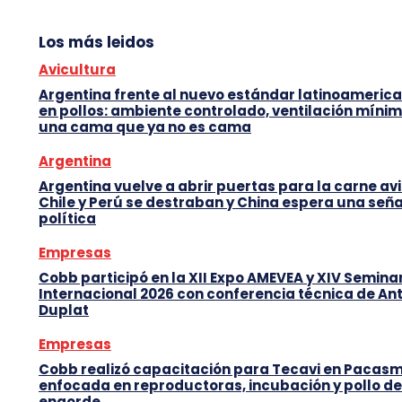
Los más leidos
Avicultura
Argentina frente al nuevo estándar latinoameric
en pollos: ambiente controlado, ventilación mínim
una cama que ya no es cama
Argentina
Argentina vuelve a abrir puertas para la carne avi
Chile y Perú se destraban y China espera una seña
política
Empresas
Cobb participó en la XII Expo AMEVEA y XIV Semina
Internacional 2026 con conferencia técnica de An
Duplat
Empresas
Cobb realizó capacitación para Tecavi en Pacas
enfocada en reproductoras, incubación y pollo de
engorde