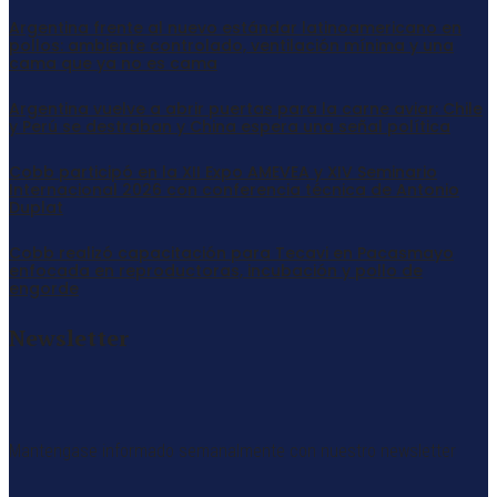
Argentina frente al nuevo estándar latinoamericano en
pollos: ambiente controlado, ventilación mínima y una
cama que ya no es cama
Argentina vuelve a abrir puertas para la carne aviar: Chile
y Perú se destraban y China espera una señal política
Cobb participó en la XII Expo AMEVEA y XIV Seminario
Internacional 2026 con conferencia técnica de Antonio
Duplat
Cobb realizó capacitación para Tecavi en Pacasmayo
enfocada en reproductoras, incubación y pollo de
engorde
Newsletter
Mantengase informado semanalmente con nuestro newsletter