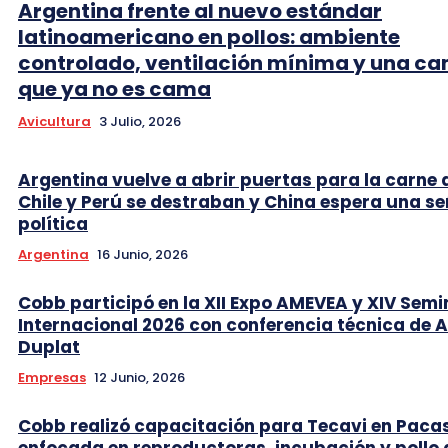
Argentina frente al nuevo estándar
latinoamericano en pollos: ambiente
controlado, ventilación mínima y una c
que ya no es cama
Avicultura
3 Julio, 2026
Argentina vuelve a abrir puertas para la carne 
Chile y Perú se destraban y China espera una se
política
Argentina
16 Junio, 2026
Cobb participó en la XII Expo AMEVEA y XIV Semi
Internacional 2026 con conferencia técnica de 
Duplat
Empresas
12 Junio, 2026
Cobb realizó capacitación para Tecavi en Pac
enfocada en reproductoras, incubación y pollo 