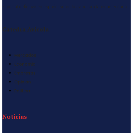
El portal definitivo en español sobre la avicultura latinoamericana
Catedra Avícola
Mercados
Economia
Empresas
Opinion
Politica
Noticias