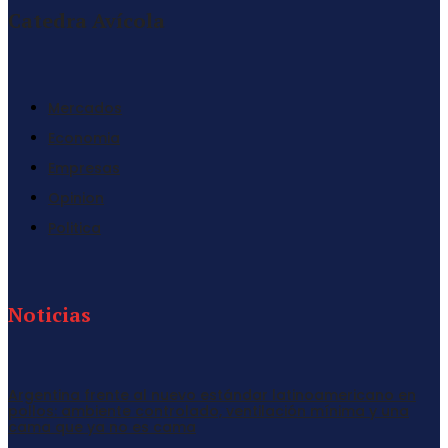
Catedra Avícola
Mercados
Economia
Empresas
Opinion
Politica
Noticias
Argentina frente al nuevo estándar latinoamericano en
pollos: ambiente controlado, ventilación mínima y una
cama que ya no es cama