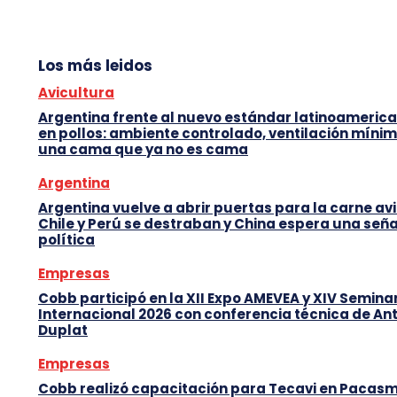
Los más leidos
Avicultura
Argentina frente al nuevo estándar latinoameric
en pollos: ambiente controlado, ventilación mínim
una cama que ya no es cama
Argentina
Argentina vuelve a abrir puertas para la carne avi
Chile y Perú se destraban y China espera una seña
política
Empresas
Cobb participó en la XII Expo AMEVEA y XIV Semina
Internacional 2026 con conferencia técnica de An
Duplat
Empresas
Cobb realizó capacitación para Tecavi en Pacas