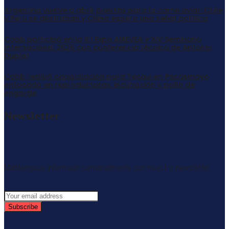
Argentina vuelve a abrir puertas para la carne aviar: Chile
y Perú se destraban y China espera una señal política
Cobb participó en la XII Expo AMEVEA y XIV Seminario
Internacional 2026 con conferencia técnica de Antonio
Duplat
Cobb realizó capacitación para Tecavi en Pacasmayo
enfocada en reproductoras, incubación y pollo de
engorde
Newsletter
Mantengase informado semanalmente con nuestro newsletter
Subscribe