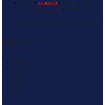
NOTICIAS
AVICULTURA
EVENTOS
PAISES
SALÓN DE LA FAMA
RANKING
El portal definitivo en español sobre la avicultura latinoamericana
Catedra Avícola
Mercados
Economia
Empresas
Opinion
Politica