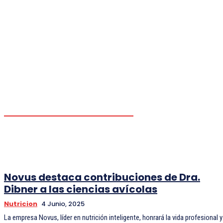
ARGENTINA
AVICULTURA
BRASIL
CARIBE
CHILE
COLOMBIA
ECONOMIA
EMPRESAS
Novus destaca contribuciones de Dra.
Dibner a las ciencias avícolas
Nutricion
4 Junio, 2025
La empresa Novus, líder en nutrición inteligente, honrará la vida profesional y