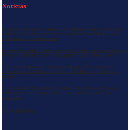
Noticias
Argentina frente al nuevo estándar latinoamericano en
pollos: ambiente controlado, ventilación mínima y una
cama que ya no es cama
Argentina vuelve a abrir puertas para la carne aviar: Chile
y Perú se destraban y China espera una señal política
Cobb participó en la XII Expo AMEVEA y XIV Seminario
Internacional 2026 con conferencia técnica de Antonio
Duplat
Cobb realizó capacitación para Tecavi en Pacasmayo
enfocada en reproductoras, incubación y pollo de
engorde
Newsletter