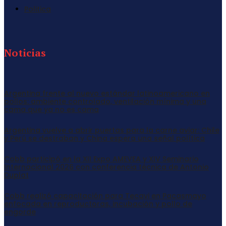
Politica
Noticias
Argentina frente al nuevo estándar latinoamericano en
pollos: ambiente controlado, ventilación mínima y una
cama que ya no es cama
Argentina vuelve a abrir puertas para la carne aviar: Chile
y Perú se destraban y China espera una señal política
Cobb participó en la XII Expo AMEVEA y XIV Seminario
Internacional 2026 con conferencia técnica de Antonio
Duplat
Cobb realizó capacitación para Tecavi en Pacasmayo
enfocada en reproductoras, incubación y pollo de
engorde