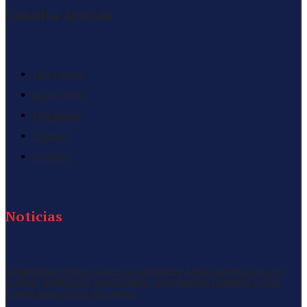
Catedra Avícola
Mercados
Economia
Empresas
Opinion
Politica
Noticias
Argentina frente al nuevo estándar latinoamericano en
pollos: ambiente controlado, ventilación mínima y una
cama que ya no es cama