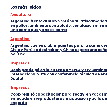
Los más leidos
Avicultura
Argentina frente al nuevo estándar latinoameric
en pollos: ambiente controlado, ventilación mínim
una cama que ya no es cama
Argentina
Argentina vuelve a abrir puertas para la carne avi
Chile y Perú se destraban y China espera una seña
política
Empresas
Cobb participó en la XII Expo AMEVEA y XIV Semina
Internacional 2026 con conferencia técnica de An
Duplat
Empresas
Cobb realizó capacitación para Tecavi en Pacas
enfocada en reproductoras, incubación y pollo de
engorde