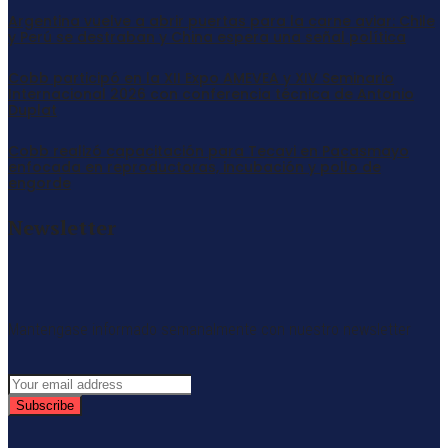
Argentina vuelve a abrir puertas para la carne aviar: Chile
y Perú se destraban y China espera una señal política
Cobb participó en la XII Expo AMEVEA y XIV Seminario
Internacional 2026 con conferencia técnica de Antonio
Duplat
Cobb realizó capacitación para Tecavi en Pacasmayo
enfocada en reproductoras, incubación y pollo de
engorde
Newsletter
Mantengase informado semanalmente con nuestro newsletter
Subscribe