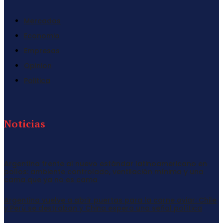
Mercados
Economia
Empresas
Opinion
Politica
Noticias
Argentina frente al nuevo estándar latinoamericano en
pollos: ambiente controlado, ventilación mínima y una
cama que ya no es cama
Argentina vuelve a abrir puertas para la carne aviar: Chile
y Perú se destraban y China espera una señal política