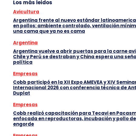
Los más leidos
Avicultura
Argentina frente al nuevo estándar latinoameric
en pollos: ambiente controlado, ventilación mínim
una cama que ya no es cama
Argentina
Argentina vuelve a abrir puertas para la carne avi
Chile y Perú se destraban y China espera una seña
política
Empresas
Cobb participó en la XII Expo AMEVEA y XIV Semina
Internacional 2026 con conferencia técnica de An
Duplat
Empresas
Cobb realizó capacitación para Tecavi en Pacas
enfocada en reproductoras, incubación y pollo de
engorde
Empresas