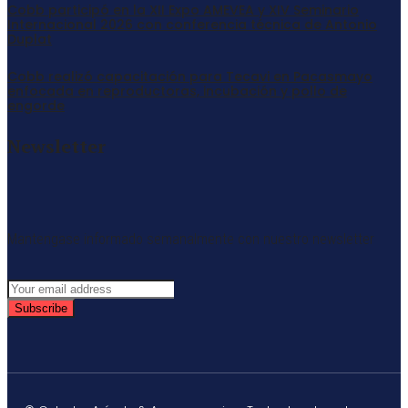
Cobb participó en la XII Expo AMEVEA y XIV Seminario
Internacional 2026 con conferencia técnica de Antonio
Duplat
Cobb realizó capacitación para Tecavi en Pacasmayo
enfocada en reproductoras, incubación y pollo de
engorde
Newsletter
Mantengase informado semanalmente con nuestro newsletter
Subscribe