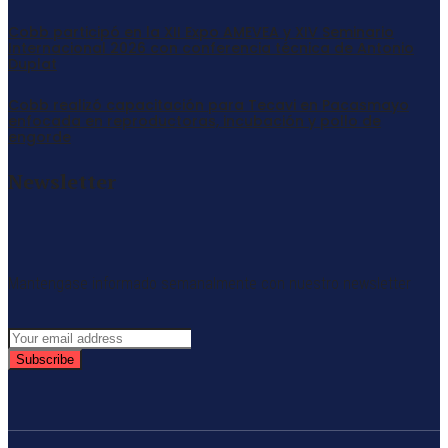
Cobb participó en la XII Expo AMEVEA y XIV Seminario
Internacional 2026 con conferencia técnica de Antonio
Duplat
Cobb realizó capacitación para Tecavi en Pacasmayo
enfocada en reproductoras, incubación y pollo de
engorde
Newsletter
Mantengase informado semanalmente con nuestro newsletter
Subscribe