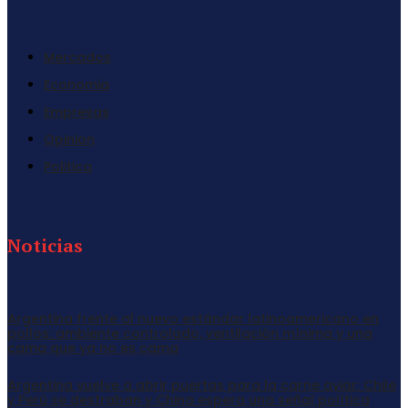
Mercados
Economia
Empresas
Opinion
Politica
Noticias
Argentina frente al nuevo estándar latinoamericano en
pollos: ambiente controlado, ventilación mínima y una
cama que ya no es cama
Argentina vuelve a abrir puertas para la carne aviar: Chile
y Perú se destraban y China espera una señal política