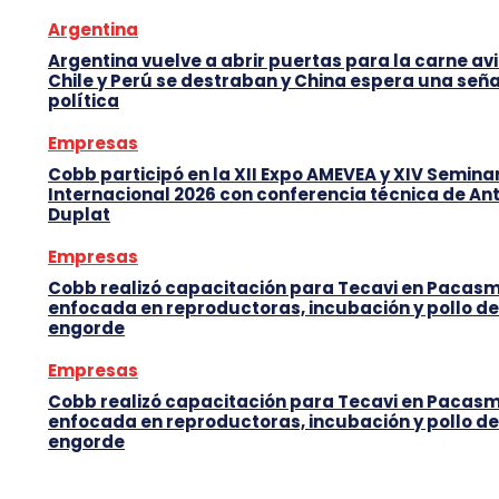
Argentina
Argentina vuelve a abrir puertas para la carne avi
Chile y Perú se destraban y China espera una seña
política
Empresas
Cobb participó en la XII Expo AMEVEA y XIV Semina
Internacional 2026 con conferencia técnica de An
Duplat
Empresas
Cobb realizó capacitación para Tecavi en Pacas
enfocada en reproductoras, incubación y pollo de
engorde
Empresas
Cobb realizó capacitación para Tecavi en Pacas
enfocada en reproductoras, incubación y pollo de
engorde