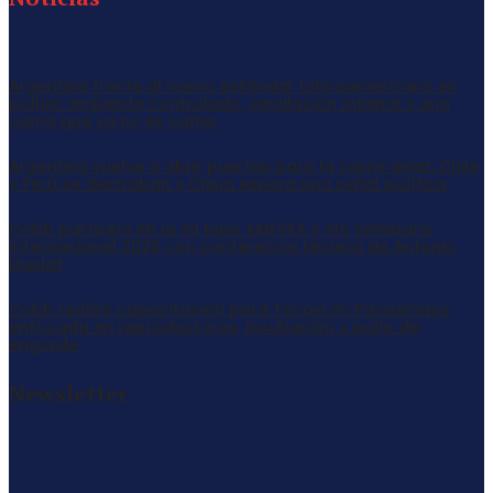
Argentina frente al nuevo estándar latinoamericano en
pollos: ambiente controlado, ventilación mínima y una
cama que ya no es cama
Argentina vuelve a abrir puertas para la carne aviar: Chile
y Perú se destraban y China espera una señal política
Cobb participó en la XII Expo AMEVEA y XIV Seminario
Internacional 2026 con conferencia técnica de Antonio
Duplat
Cobb realizó capacitación para Tecavi en Pacasmayo
enfocada en reproductoras, incubación y pollo de
engorde
Newsletter