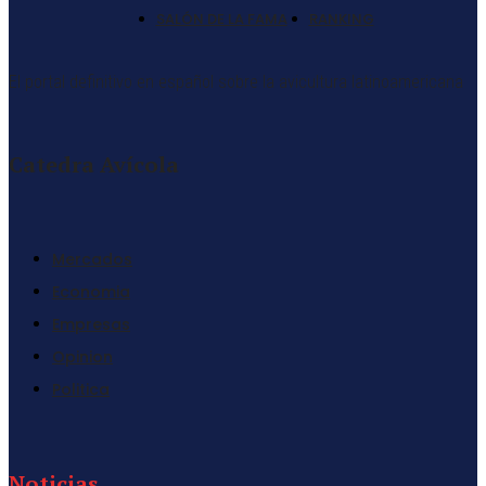
SALÓN DE LA FAMA
RANKING
El portal definitivo en español sobre la avicultura latinoamericana
Catedra Avícola
Mercados
Economia
Empresas
Opinion
Politica
Noticias