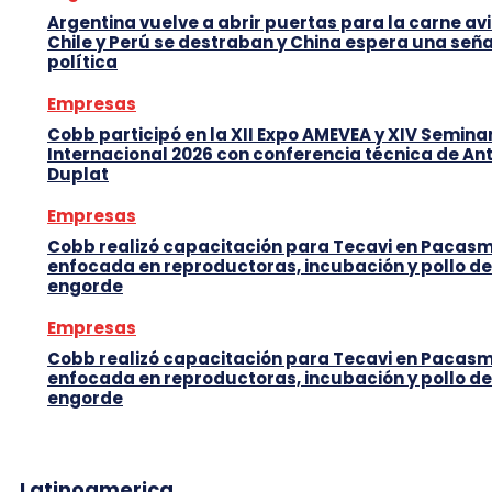
Argentina vuelve a abrir puertas para la carne avi
Chile y Perú se destraban y China espera una seña
política
Empresas
Cobb participó en la XII Expo AMEVEA y XIV Semina
Internacional 2026 con conferencia técnica de An
Duplat
Empresas
Cobb realizó capacitación para Tecavi en Pacas
enfocada en reproductoras, incubación y pollo de
engorde
Empresas
Cobb realizó capacitación para Tecavi en Pacas
enfocada en reproductoras, incubación y pollo de
engorde
Latinoamerica