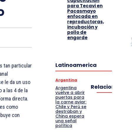
capacitación
para Tecavi en
o
Pacasmayo
enfocada en
reproductoras,
incubación y
pollo de
engorde
Latinoamerica
s tan particular
anal
Argentina
se le da un uso
Relacionado
Argentina
 a las 4 de la
vuelve a abrir
puertas para
forma directa.
la carne aviar:
Chile y Perú se
íses como
destraban y
ibuye con
China espera
una señal
política