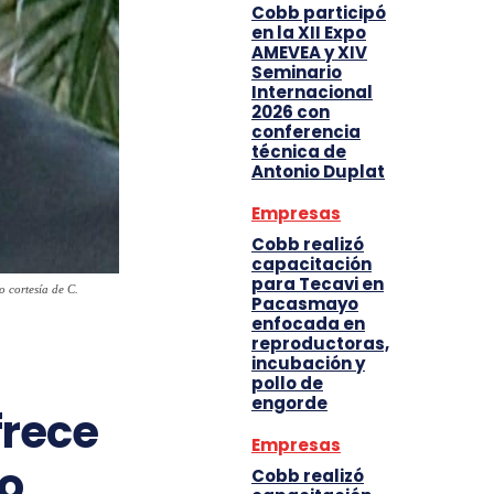
Cobb participó
en la XII Expo
AMEVEA y XIV
Seminario
Internacional
2026 con
conferencia
técnica de
Antonio Duplat
Empresas
Cobb realizó
capacitación
para Tecavi en
 cortesía de C.
Pacasmayo
enfocada en
reproductoras,
incubación y
pollo de
engorde
frece
Empresas
no
Cobb realizó