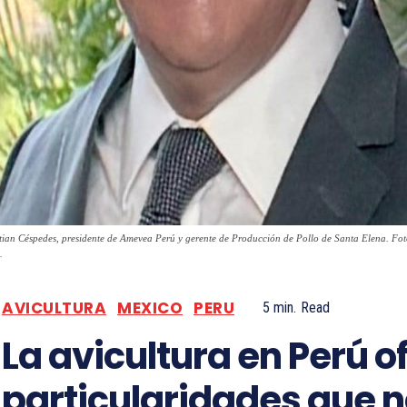
stian Céspedes, presidente de Amevea Perú y gerente de Producción de Pollo de Santa Elena. Foto
.
AVICULTURA
MEXICO
PERU
5
min.
Read
La avicultura en Perú o
particularidades que 