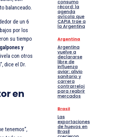
consumo
récord: la
nto balanceado.
agenda
avícola que
CAPIA trae a
dedor de un 6
la Argentina
bajos por los
eron su tiempo
Argentina
Argentina
 galpones y
vuelve a
ivela con otros
declararse
libre de
, dice el Dr.
influenza
aviar: alivio
sanitario y
carrera
contrarreloj
tor en
para reabrir
mercados
Brasil
Las
exportaciones
de huevos en
e tenemos”,
Brasil
crecieron