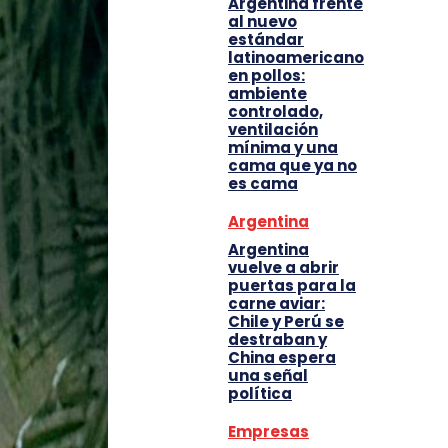
Argentina frente
al nuevo
estándar
latinoamericano
en pollos:
ambiente
controlado,
ventilación
mínima y una
cama que ya no
es cama
Argentina
Argentina
vuelve a abrir
puertas para la
carne aviar:
Chile y Perú se
destraban y
China espera
una señal
política
Empresas