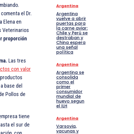
cambiando.
Argentina
 comenta el Dr.
Argentina
vuelve a abrir
a Elena en
puertas para
la carne aviar:
 Veterinarios
Chile y Perú se
destraban y
r proporción
China espera
una señal
política
ima.
Las tres
Argentina
ctos con valor
Argentina se
consolida
 productos
como el
 a base del
primer
consumidor
de Pollos de
mundial de
huevo segun
el ILH
 empresa tiene
Argentina
asta el sur de
Varsovia,
vacunas y
ración, con