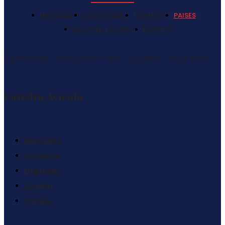
NOTICIAS
AVICULTURA
EVENTOS
PAISES
SALÓN DE LA FAMA
RANKING
El portal definitivo en español sobre la avicultura latinoamericana
Catedra Avícola
Mercados
Economia
Empresas
Opinion
Politica