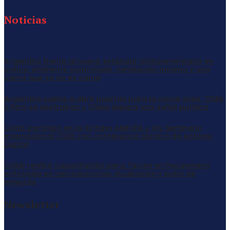
Noticias
Argentina frente al nuevo estándar latinoamericano en
pollos: ambiente controlado, ventilación mínima y una
cama que ya no es cama
Argentina vuelve a abrir puertas para la carne aviar: Chile
y Perú se destraban y China espera una señal política
Cobb participó en la XII Expo AMEVEA y XIV Seminario
Internacional 2026 con conferencia técnica de Antonio
Duplat
Cobb realizó capacitación para Tecavi en Pacasmayo
enfocada en reproductoras, incubación y pollo de
engorde
Newsletter