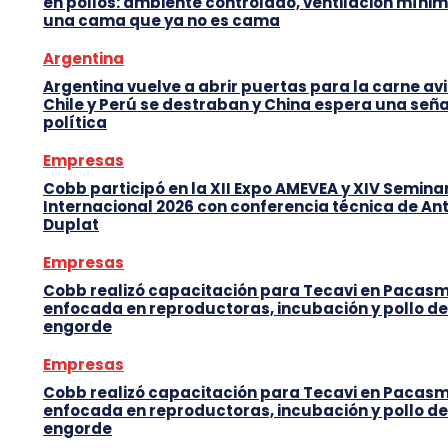
en pollos: ambiente controlado, ventilación mínim
una cama que ya no es cama
Argentina
Argentina vuelve a abrir puertas para la carne avi
Chile y Perú se destraban y China espera una seña
política
Empresas
Cobb participó en la XII Expo AMEVEA y XIV Semina
Internacional 2026 con conferencia técnica de An
Duplat
Empresas
Cobb realizó capacitación para Tecavi en Pacas
enfocada en reproductoras, incubación y pollo de
engorde
Empresas
Cobb realizó capacitación para Tecavi en Pacas
enfocada en reproductoras, incubación y pollo de
engorde