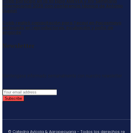
Cobb participó en la XII Expo AMEVEA y XIV Seminario
Internacional 2026 con conferencia técnica de Antonio
Duplat
Cobb realizó capacitación para Tecavi en Pacasmayo
enfocada en reproductoras, incubación y pollo de
engorde
Newsletter
Mantengase informado semanalmente con nuestro newsletter
Subscribe
© Catedra Avícola & Agropecuaria - Todos los derechos re