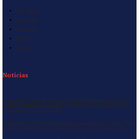
Mercados
Economia
Empresas
Opinion
Politica
Noticias
Argentina frente al nuevo estándar latinoamericano en
pollos: ambiente controlado, ventilación mínima y una
cama que ya no es cama
Argentina vuelve a abrir puertas para la carne aviar: Chile
y Perú se destraban y China espera una señal política