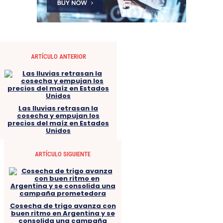
ARTÍCULO ANTERIOR
Las lluvias retrasan la
cosecha y empujan los
precios del maíz en Estados
Unidos
ARTÍCULO SIGUIENTE
Cosecha de trigo avanza con
buen ritmo en Argentina y se
consolida una campaña