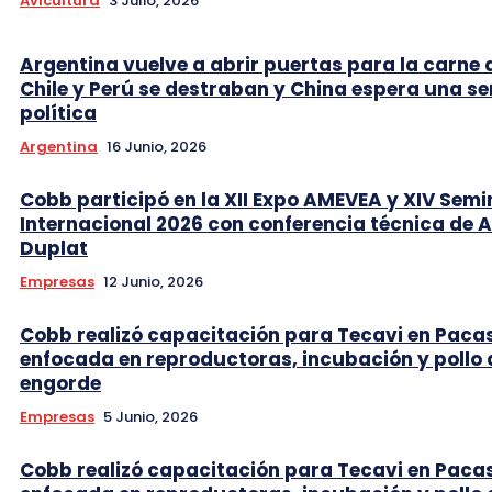
Avicultura
3 Julio, 2026
Argentina vuelve a abrir puertas para la carne 
Chile y Perú se destraban y China espera una se
política
Argentina
16 Junio, 2026
Cobb participó en la XII Expo AMEVEA y XIV Semi
Internacional 2026 con conferencia técnica de 
Duplat
Empresas
12 Junio, 2026
Cobb realizó capacitación para Tecavi en Pac
enfocada en reproductoras, incubación y pollo 
engorde
Empresas
5 Junio, 2026
Cobb realizó capacitación para Tecavi en Pac