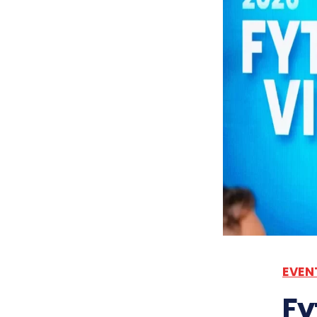
EVEN
Fy