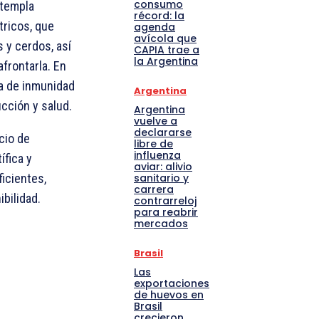
consumo
ntempla
récord: la
tricos, que
agenda
avícola que
 y cerdos, así
CAPIA trae a
la Argentina
frontarla. En
ia de inmunidad
Argentina
ucción y salud.
Argentina
vuelve a
declararse
cio de
libre de
influenza
ífica y
aviar: alivio
icientes,
sanitario y
carrera
bilidad.
contrarreloj
para reabrir
mercados
Brasil
Las
exportaciones
de huevos en
Brasil
crecieron