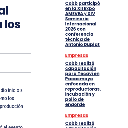
Cobb participó
al
en la XII Expo
AMEVEA y XIV
Seminario
 los
Internacional
2026 con
conferencia
técnica de
Antonio Duplat
Empresas
Cobb realizó
capacitación
para Tecavi en
Pacasmayo
enfocada en
reproductoras,
dio inicio a
incubación y
ómo los
pollo de
engorde
 producción
Empresas
Cobb realizó
ó el evento