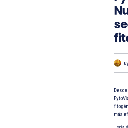
Nu
se
fi
B
Desde 
FytoVi
fitogé
más ef
Joris 