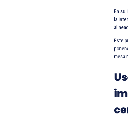
En su 
la int
alinea
Este p
ponenc
mesa r
Us
im
ce