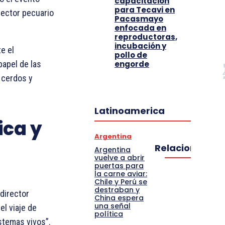
capacitación
para Tecavi en
sector pecuario
Pacasmayo
enfocada en
reproductoras,
incubación y
e el
pollo de
engorde
papel de las
, cerdos y
Latinoamerica
ica y
Argentina
Relacionado
Argentina
vuelve a abrir
puertas para
la carne aviar:
Chile y Perú se
destraban y
 director
China espera
una señal
el viaje de
política
istemas vivos”.