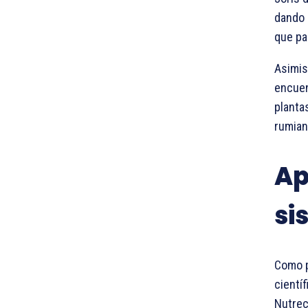
dando 
que pa
Asimis
encuen
planta
rumian
Ap
si
Como p
científ
Nutrec