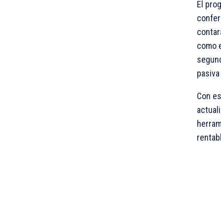
El pro
confer
contar
como e
segund
pasiva
Con es
actuali
herram
rentab