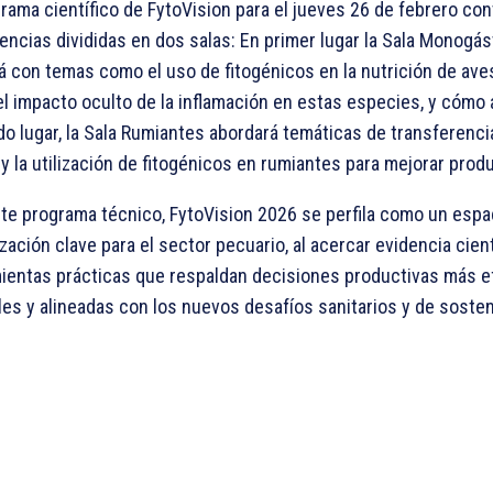
grama científico de FytoVision para el jueves 26 de febrero co
encias divididas en dos salas: En primer lugar la Sala Monogás
á con temas como el uso de fitogénicos en la nutrición de aves
l impacto oculto de la inflamación en estas especies, y cómo a
o lugar, la Sala Rumiantes abordará temáticas de transferenc
 y la utilización de fitogénicos en rumiantes para mejorar prod
te programa técnico, FytoVision 2026 se perfila como un espa
zación clave para el sector pecuario, al acercar evidencia cient
ientas prácticas que respaldan decisiones productivas más ef
les y alineadas con los nuevos desafíos sanitarios y de sosteni