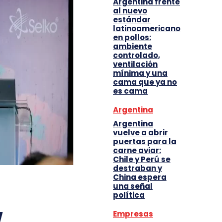
Argentina frente
al nuevo
estándar
latinoamericano
en pollos:
ambiente
controlado,
ventilación
mínima y una
cama que ya no
es cama
Argentina
Argentina
vuelve a abrir
puertas para la
carne aviar:
Chile y Perú se
destraban y
China espera
una señal
política
w
Empresas