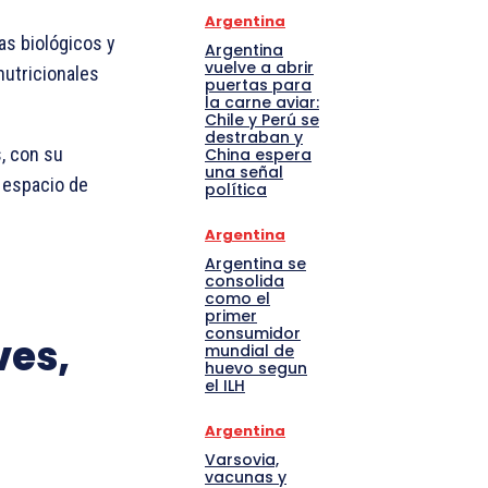
Argentina
as biológicos y
Argentina
vuelve a abrir
nutricionales
puertas para
la carne aviar:
Chile y Perú se
destraban y
, con su
China espera
una señal
 espacio de
política
Argentina
Argentina se
consolida
como el
primer
consumidor
ves,
mundial de
huevo segun
el ILH
Argentina
Varsovia,
vacunas y