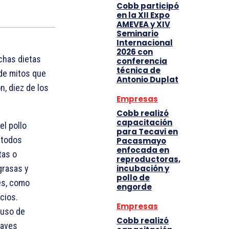
Cobb participó
en la XII Expo
AMEVEA y XIV
Seminario
Internacional
2026 con
chas dietas
conferencia
técnica de
de mitos que
Antonio Duplat
, diez de los
Empresas
Cobb realizó
capacitación
l pollo
para Tecavi en
 todos
Pacasmayo
enfocada en
tas o
reproductoras,
incubación y
grasas y
pollo de
es, como
engorde
cios.
Empresas
 uso de
Cobb realizó
 aves