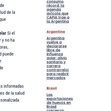
consumo
 de
récord: la
agenda
lud de la
avícola que
CAPIA trae a
 que
la Argentina
Argentina
elar
Si el
Argentina
r y no ha
vuelve a
declararse
oras,
libre de
ad puede
influenza
aviar: alivio
e
sanitario y
carrera
de
contrarreloj
para reabrir
mercados
es informadas
Brasil
es de la salud
Las
exportaciones
rsonalizada
de huevos en
Brasil
crecieron