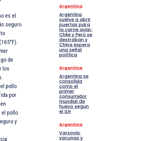
Argentina
Argentina
no es el
vuelve a abrir
más seguro
puertas para
la carne aviar:
sto
Chile y Perú se
destraban y
(165°F).
China espera
una señal
mer
política
sgo de
Argentina
e los
Argentina se
s.
consolida
l pollo
como el
primer
rida por
consumidor
mundial de
 en
huevo segun
el ILH
el pollo
seguro y
Argentina
Varsovia,
vacunas y
cia