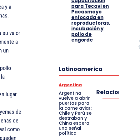
capacitación
para Tecavi en
a y a
Pacasmayo
nas.
enfocada en
reproductoras,
incubación y
a su valor
pollo de
engorde
emente a
n un
pollo
Latinoamerica
la
Argentina
Relacionado
Argentina
en lugar
vuelve a abrir
puertas para
la carne aviar:
yemas de
Chile y Perú se
destraban y
lenas de
China espera
una señal
 así como
política
 pueden