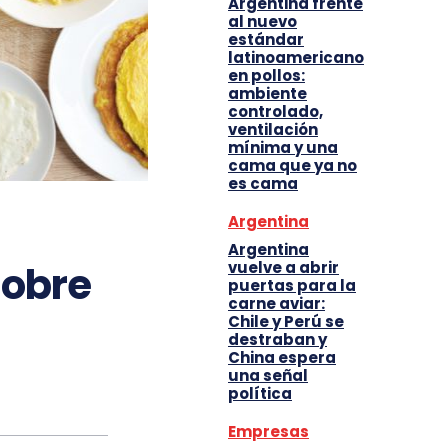
Argentina frente
al nuevo
estándar
latinoamericano
en pollos:
ambiente
controlado,
ventilación
mínima y una
cama que ya no
es cama
Argentina
Argentina
vuelve a abrir
sobre
puertas para la
carne aviar:
Chile y Perú se
destraban y
China espera
una señal
política
Empresas