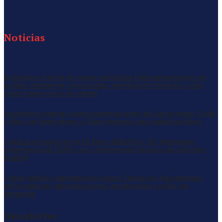
Noticias
Argentina frente al nuevo estándar latinoamericano en
pollos: ambiente controlado, ventilación mínima y una
cama que ya no es cama
Argentina vuelve a abrir puertas para la carne aviar: Chile
y Perú se destraban y China espera una señal política
Cobb participó en la XII Expo AMEVEA y XIV Seminario
Internacional 2026 con conferencia técnica de Antonio
Duplat
Cobb realizó capacitación para Tecavi en Pacasmayo
enfocada en reproductoras, incubación y pollo de
engorde
Newsletter