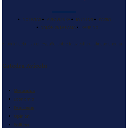
NOTICIAS
AVICULTURA
EVENTOS
PAISES
SALÓN DE LA FAMA
RANKING
El portal definitivo en español sobre la avicultura latinoamericana
Catedra Avícola
Mercados
Economia
Empresas
Opinion
Politica