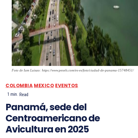
Foto de Iam Luisao: https://www.pexels.com/es-es/foto/ciudad-de-panama-15748451/
COLOMBIA
MEXICO
EVENTOS
1
min.
Read
Panamá, sede del
Centroamericano de
Avicultura en 2025