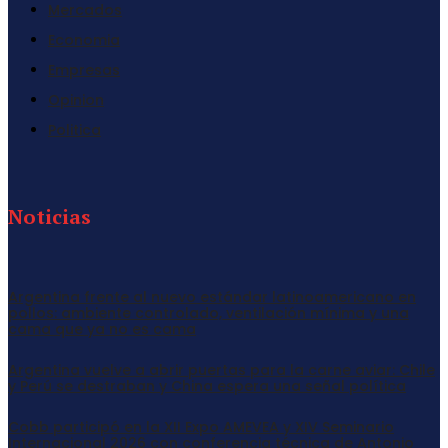
Mercados
Economia
Empresas
Opinion
Politica
Noticias
Argentina frente al nuevo estándar latinoamericano en
pollos: ambiente controlado, ventilación mínima y una
cama que ya no es cama
Argentina vuelve a abrir puertas para la carne aviar: Chile
y Perú se destraban y China espera una señal política
Cobb participó en la XII Expo AMEVEA y XIV Seminario
Internacional 2026 con conferencia técnica de Antonio