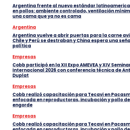
Argentina frente al nuevo estándar latinoameric
en pollos: ambiente controlado, ventilación mínim
una cama que ya no es cama
Argentina
Argentina vuelve a abrir puertas para la carne avi
Chile y Perú se destraban y China espera una seña
política
Empresas
Cobb participó en la XII Expo AMEVEA y XIV Semina
Internacional 2026 con conferencia técnica de An
Duplat
Empresas
Cobb realizó capacitación para Tecavi en Pacas
enfocada en reproductoras, incubación y pollo de
engorde
Empresas
Cobb realizó capacitación para Tecavi en Pacas
enfocada en reproductoras, incubación y pollo de