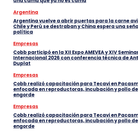
una cama que ya no es cama
Argentina
Argentina vuelve a abrir puertas para la carne avi
Chile y Perú se destraban y China espera una seña
política
Empresas
Cobb participó en la XII Expo AMEVEA y XIV Semina
Internacional 2026 con conferencia técnica de An
Duplat
Empresas
Cobb realizó capacitación para Tecavi en Pacas
enfocada en reproductoras, incubación y pollo de
engorde
Empresas
Cobb realizó capacitación para Tecavi en Pacas
enfocada en reproductoras, incubación y pollo de
engorde