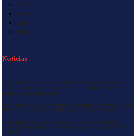
Economia
Empresas
Opinion
Politica
Noticias
Argentina frente al nuevo estándar latinoamericano en
pollos: ambiente controlado, ventilación mínima y una
cama que ya no es cama
Argentina vuelve a abrir puertas para la carne aviar: Chile
y Perú se destraban y China espera una señal política
Cobb participó en la XII Expo AMEVEA y XIV Seminario
Internacional 2026 con conferencia técnica de Antonio
Duplat