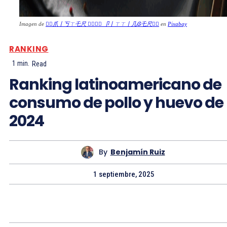
Imagen de
🤦‍♂️爪丨丂ㄒ乇尺 🤷‍♀️🤷‍♂️ 卩丨ㄒㄒ丨几Ꮆ乇尺🤦‍♀️
en
Pixabay
RANKING
1
min.
Read
Ranking latinoamericano de
consumo de pollo y huevo de
2024
By
Benjamín Ruiz
1 septiembre, 2025