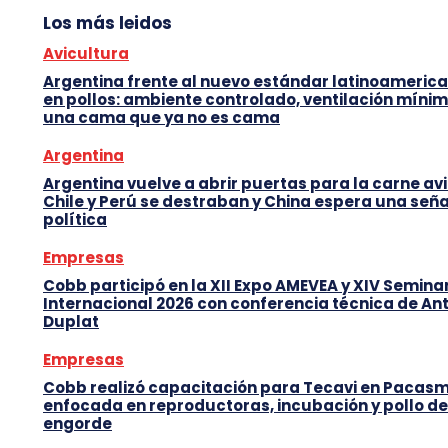
Los más leidos
Avicultura
Argentina frente al nuevo estándar latinoameric
en pollos: ambiente controlado, ventilación mínim
una cama que ya no es cama
Argentina
Argentina vuelve a abrir puertas para la carne avi
Chile y Perú se destraban y China espera una seña
política
Empresas
Cobb participó en la XII Expo AMEVEA y XIV Semina
Internacional 2026 con conferencia técnica de An
Duplat
Empresas
Cobb realizó capacitación para Tecavi en Pacas
enfocada en reproductoras, incubación y pollo de
engorde