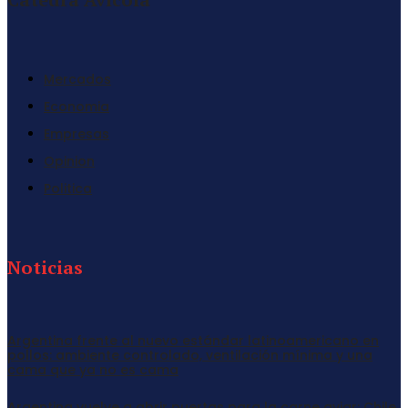
Mercados
Economia
Empresas
Opinion
Politica
Noticias
Argentina frente al nuevo estándar latinoamericano en
pollos: ambiente controlado, ventilación mínima y una
cama que ya no es cama
Argentina vuelve a abrir puertas para la carne aviar: Chile