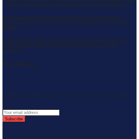
y Perú se destraban y China espera una señal política
Cobb participó en la XII Expo AMEVEA y XIV Seminario
Internacional 2026 con conferencia técnica de Antonio
Duplat
Cobb realizó capacitación para Tecavi en Pacasmayo
enfocada en reproductoras, incubación y pollo de
engorde
Newsletter
Mantengase informado semanalmente con nuestro newsletter
Subscribe