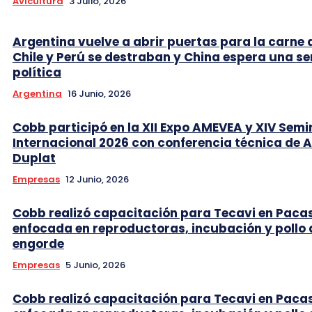
Avicultura
3 Julio, 2026
Argentina vuelve a abrir puertas para la carne 
Chile y Perú se destraban y China espera una se
política
Argentina
16 Junio, 2026
Cobb participó en la XII Expo AMEVEA y XIV Semi
Internacional 2026 con conferencia técnica de 
Duplat
Empresas
12 Junio, 2026
Cobb realizó capacitación para Tecavi en Pac
enfocada en reproductoras, incubación y pollo 
engorde
Empresas
5 Junio, 2026
Cobb realizó capacitación para Tecavi en Pac