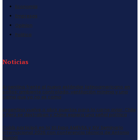
Economia
Empresas
Opinion
Politica
Noticias
Argentina frente al nuevo estándar latinoamericano en
pollos: ambiente controlado, ventilación mínima y una
cama que ya no es cama
Argentina vuelve a abrir puertas para la carne aviar: Chile
y Perú se destraban y China espera una señal política
Cobb participó en la XII Expo AMEVEA y XIV Seminario
Internacional 2026 con conferencia técnica de Antonio
Duplat