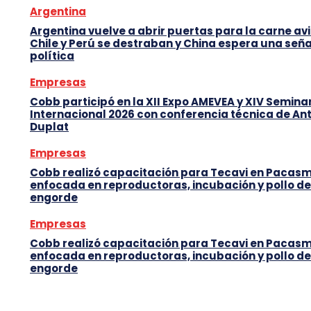
Argentina
Argentina vuelve a abrir puertas para la carne avi
Chile y Perú se destraban y China espera una seña
política
Empresas
Cobb participó en la XII Expo AMEVEA y XIV Semina
Internacional 2026 con conferencia técnica de An
Duplat
Empresas
Cobb realizó capacitación para Tecavi en Pacas
enfocada en reproductoras, incubación y pollo de
engorde
Empresas
Cobb realizó capacitación para Tecavi en Pacas
enfocada en reproductoras, incubación y pollo de
engorde