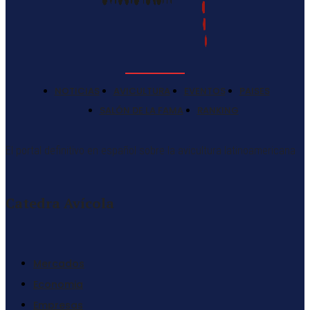
NOTICIAS
AVICULTURA
EVENTOS
PAISES
SALÓN DE LA FAMA
RANKING
El portal definitivo en español sobre la avicultura latinoamericana
Catedra Avícola
Mercados
Economia
Empresas