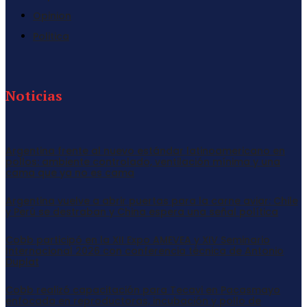
Opinion
Politica
Noticias
Argentina frente al nuevo estándar latinoamericano en
pollos: ambiente controlado, ventilación mínima y una
cama que ya no es cama
Argentina vuelve a abrir puertas para la carne aviar: Chile
y Perú se destraban y China espera una señal política
Cobb participó en la XII Expo AMEVEA y XIV Seminario
Internacional 2026 con conferencia técnica de Antonio
Duplat
Cobb realizó capacitación para Tecavi en Pacasmayo
enfocada en reproductoras, incubación y pollo de