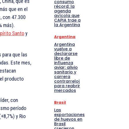
, China, que es
consumo
récord: la
más que en el
agenda
avícola que
, con 47.300
CAPIA trae a
la Argentina
6% más).
pírito Santo
y
Argentina
Argentina
vuelve a
declararse
s para que las
libre de
adas. Este mes,
influenza
aviar: alivio
destacan
sanitario y
carrera
del producto
contrarreloj
para reabrir
mercados
íder, con
Brasil
mismo período
Las
exportaciones
(+8,7%) y Rio
de huevos en
Brasil
crecieron