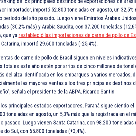
 ranking de los principales destinos de exportaciones de Brasil
yor importador, importó 52.800 toneladas en agosto, un 32,5% 
 período del año pasado. Luego viene Emiratos Árabes Unidos
adas (30,2% más) y Arabia Saudita, con 37.200 toneladas (12,
, que ya
restableció las importaciones de carne de pollo de Es
 Catarina, importó 29.600 toneladas (-25,4%).
ventas de carne de pollo de Brasil siguen en niveles indicativo
s totales este año estén por arriba de cinco millones de tonel
s del alza identificada en los embarques a varios mercados, 
ialmente las mayores ventas a los tres principales destinos 
leño”, señala el presidente de la ABPA, Ricardo Santin.
 los principales estados exportadores, Paraná sigue siendo el l
00 toneladas en agosto, un 5,3% más que la registrada en el 
ño pasado. Luego vienen Santa Catarina, con 98.200 toneladas 
e do Sul, con 65.800 toneladas (+3,4%).