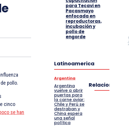
capacitación
de
para Tecavi en
Pacasmayo
enfocada en
reproductoras,
incubación y
pollo de
engorde
Latinoamerica
influenza
Argentina
de pollo.
Relacionado
Argentina
vuelve a abrir
puertas para
s
la carne aviar:
de cinco
Chile y Perú se
destraban y
poco se han
China espera
una señal
política