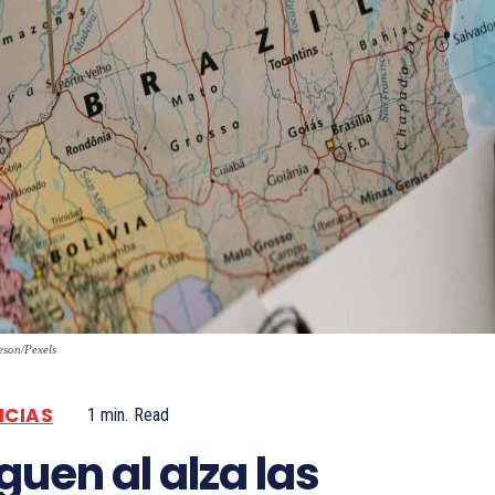
eson/Pexels
ICIAS
1
min.
Read
guen al alza las