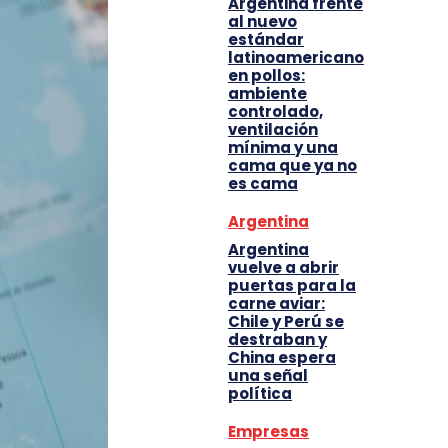
Argentina frente
al nuevo
estándar
latinoamericano
en pollos:
ambiente
controlado,
ventilación
mínima y una
cama que ya no
es cama
Argentina
Argentina
vuelve a abrir
puertas para la
carne aviar:
Chile y Perú se
destraban y
China espera
una señal
política
Empresas