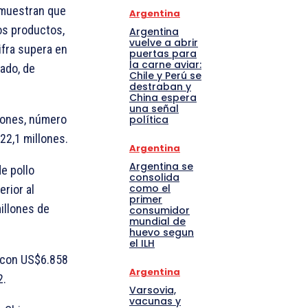
 muestran que
Argentina
os productos,
Argentina
vuelve a abrir
ifra supera en
puertas para
la carne aviar:
ado, de
Chile y Perú se
destraban y
China espera
una señal
lones, número
política
22,1 millones.
Argentina
Argentina se
e pollo
consolida
como el
rior al
primer
illones de
consumidor
mundial de
huevo segun
el ILH
, con US$6.858
Argentina
2.
Varsovia,
vacunas y