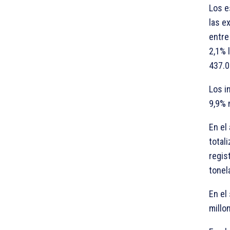
Los e
las e
entre
2,1% 
437.0
Los i
9,9% 
En el
total
regis
tonel
En el
millo