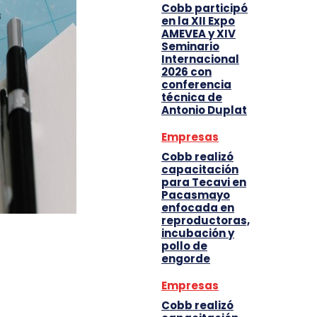
Cobb participó
en la XII Expo
AMEVEA y XIV
Seminario
Internacional
2026 con
conferencia
técnica de
Antonio Duplat
Empresas
Cobb realizó
capacitación
para Tecavi en
Pacasmayo
enfocada en
reproductoras,
incubación y
pollo de
engorde
Empresas
Cobb realizó