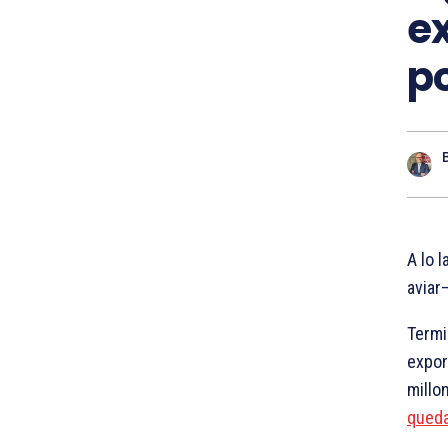
e
po
A lo 
aviar
Termi
expor
millo
queda