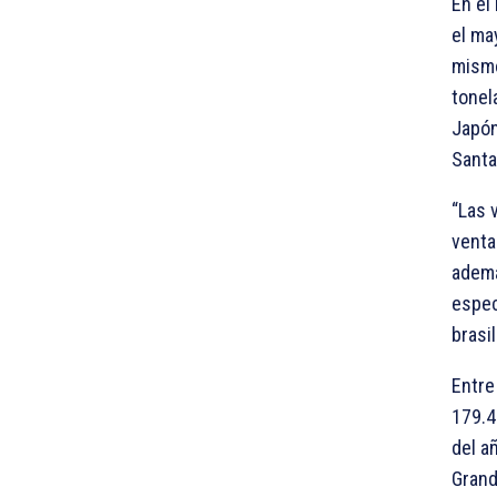
En el
el ma
mismo
tonel
Japón
Santa
“Las 
venta
ademá
espec
brasi
Entre
179.4
del a
Grand