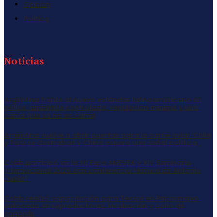
Opinion
Politica
Noticias
Argentina frente al nuevo estándar latinoamericano en
pollos: ambiente controlado, ventilación mínima y una
cama que ya no es cama
Argentina vuelve a abrir puertas para la carne aviar: Chile
y Perú se destraban y China espera una señal política
Cobb participó en la XII Expo AMEVEA y XIV Seminario
Internacional 2026 con conferencia técnica de Antonio
Duplat
Cobb realizó capacitación para Tecavi en Pacasmayo
enfocada en reproductoras, incubación y pollo de
engorde