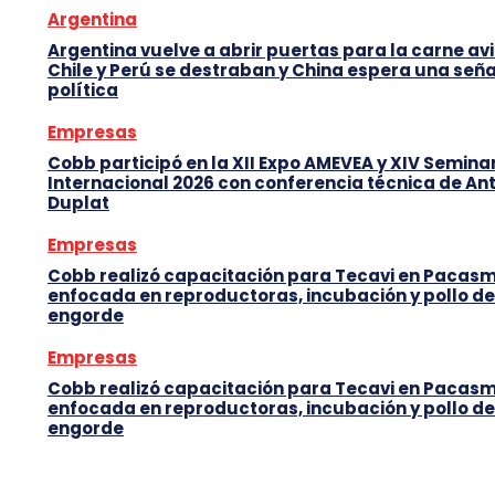
Argentina
Argentina vuelve a abrir puertas para la carne avi
Chile y Perú se destraban y China espera una seña
política
Empresas
Cobb participó en la XII Expo AMEVEA y XIV Semina
Internacional 2026 con conferencia técnica de An
Duplat
Empresas
Cobb realizó capacitación para Tecavi en Pacas
enfocada en reproductoras, incubación y pollo de
engorde
Empresas
Cobb realizó capacitación para Tecavi en Pacas
enfocada en reproductoras, incubación y pollo de
engorde