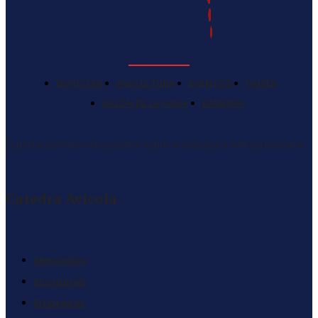
NOTICIAS
AVICULTURA
EVENTOS
PAISES
SALÓN DE LA FAMA
RANKING
El portal definitivo en español sobre la avicultura latinoamericana
Catedra Avícola
Mercados
Economia
Empresas