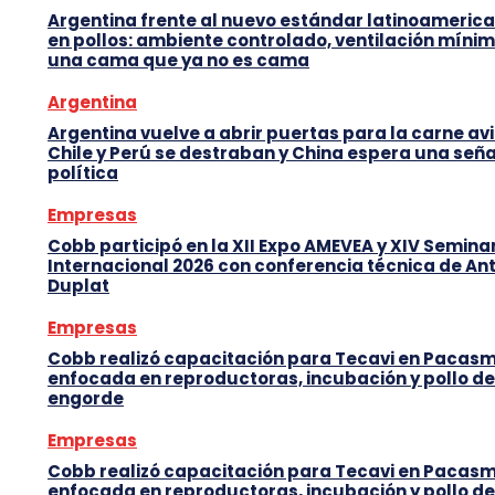
Argentina frente al nuevo estándar latinoameric
en pollos: ambiente controlado, ventilación mínim
una cama que ya no es cama
Argentina
Argentina vuelve a abrir puertas para la carne avi
Chile y Perú se destraban y China espera una seña
política
Empresas
Cobb participó en la XII Expo AMEVEA y XIV Semina
Internacional 2026 con conferencia técnica de An
Duplat
Empresas
Cobb realizó capacitación para Tecavi en Pacas
enfocada en reproductoras, incubación y pollo de
engorde
Empresas
Cobb realizó capacitación para Tecavi en Pacas
enfocada en reproductoras, incubación y pollo de