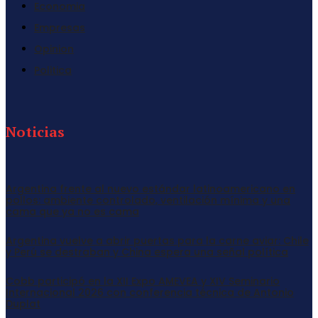
Economia
Empresas
Opinion
Politica
Noticias
Argentina frente al nuevo estándar latinoamericano en
pollos: ambiente controlado, ventilación mínima y una
cama que ya no es cama
Argentina vuelve a abrir puertas para la carne aviar: Chile
y Perú se destraban y China espera una señal política
Cobb participó en la XII Expo AMEVEA y XIV Seminario
Internacional 2026 con conferencia técnica de Antonio
Duplat