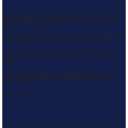
Argentina frente al nuevo estándar latinoamericano en
pollos: ambiente controlado, ventilación mínima y una
cama que ya no es cama
Argentina vuelve a abrir puertas para la carne aviar: Chile
y Perú se destraban y China espera una señal política
Cobb participó en la XII Expo AMEVEA y XIV Seminario
Internacional 2026 con conferencia técnica de Antonio
Duplat
Cobb realizó capacitación para Tecavi en Pacasmayo
enfocada en reproductoras, incubación y pollo de
engorde
Newsletter
Mantengase informado semanalmente con nuestro newsletter