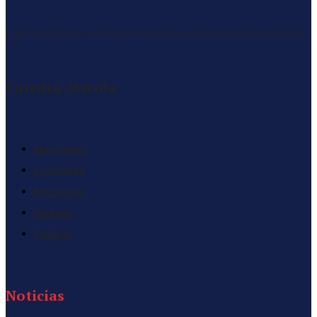
El portal definitivo en español sobre la avicultura latinoamericana
Catedra Avícola
Mercados
Economia
Empresas
Opinion
Politica
Noticias