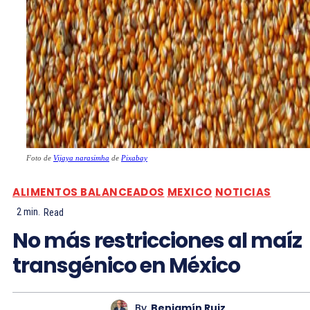
Foto de
Vijaya narasimha
de
Pixabay
ALIMENTOS BALANCEADOS
MEXICO
NOTICIAS
2
min.
Read
No más restricciones al maíz
transgénico en México
By
Benjamín Ruiz