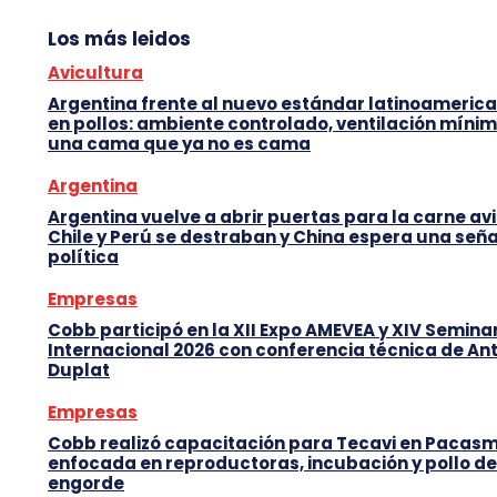
Los más leidos
Avicultura
Argentina frente al nuevo estándar latinoameric
en pollos: ambiente controlado, ventilación mínim
una cama que ya no es cama
Argentina
Argentina vuelve a abrir puertas para la carne avi
Chile y Perú se destraban y China espera una seña
política
Empresas
Cobb participó en la XII Expo AMEVEA y XIV Semina
Internacional 2026 con conferencia técnica de An
Duplat
Empresas
Cobb realizó capacitación para Tecavi en Pacas
enfocada en reproductoras, incubación y pollo de
engorde