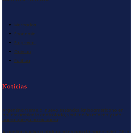
Mercados
Economia
Empresas
Opinion
Politica
Noticias
Argentina frente al nuevo estándar latinoamericano en
pollos: ambiente controlado, ventilación mínima y una
cama que ya no es cama
Argentina vuelve a abrir puertas para la carne aviar: Chile