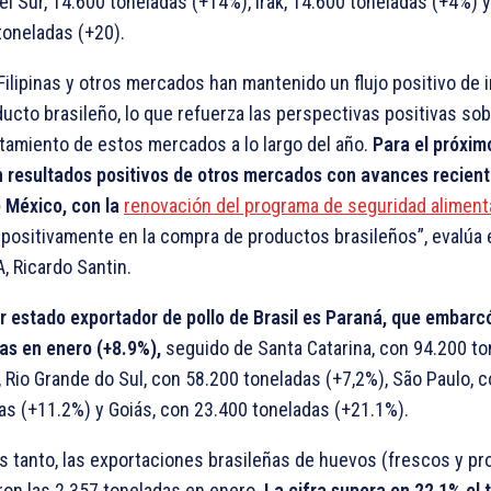
el Sur, 14.600 toneladas (+14%), Irak, 14.600 toneladas (+4%) 
toneladas (+20).
 Filipinas y otros mercados han mantenido un flujo positivo de
ducto brasileño, lo que refuerza las perspectivas positivas sob
amiento de estos mercados a lo largo del año.
Para el próxim
 resultados positivos de otros mercados con avances recient
 México, con la
renovación del programa de seguridad aliment
o positivamente en la compra de productos brasileños”, evalúa 
, Ricardo Santin.
r estado exportador de pollo de Brasil es Paraná, que embarc
as en enero (+8.9%),
seguido de Santa Catarina, con 94.200 t
, Rio Grande do Sul, con 58.200 toneladas (+7,2%), São Paulo, 
as (+11.2%) y Goiás, con 23.400 toneladas (+21.1%).
s tanto, las exportaciones brasileñas de huevos (frescos y p
aron las 2.357 toneladas en enero.
La cifra supera en 22,1% el t