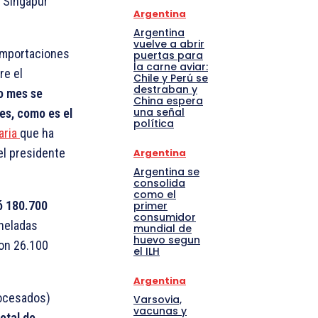
y Singapur
Argentina
Argentina
vuelve a abrir
 importaciones
puertas para
la carne aviar:
re el
Chile y Perú se
destraban y
o mes se
China espera
una señal
es, como es el
política
aria
que ha
el presidente
Argentina
Argentina se
consolida
como el
ó 180.700
primer
consumidor
oneladas
mundial de
huevo segun
con 26.100
el ILH
Argentina
rocesados)
Varsovia,
vacunas y
otal de