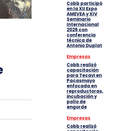
Cobb participó
en la XII Expo
AMEVEA y XIV
Seminario
Internacional
2026 con
conferencia
técnica de
Antonio Duplat
Empresas
Cobb realizó
e
capacitación
para Tecavi en
Pacasmayo
enfocada en
reproductoras,
incubación y
pollo de
engorde
Empresas
Cobb realizó