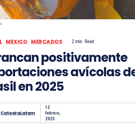
iz
L
MEXICO
MERCADOS
2
min.
Read
rancan positivamente
portaciones avícolas d
asil en 2025
12
CatedraLatam
febrero,
2025