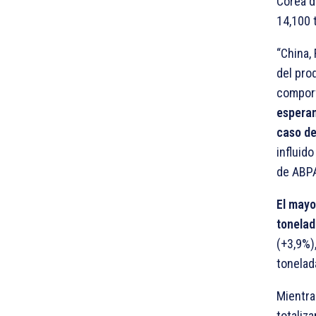
Corea d
14,100 
“China,
del pro
comport
esperan
caso de
influid
de ABPA
El mayo
tonelad
(+3,9%)
tonelad
Mientra
totaliz