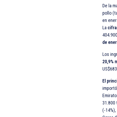
De la m
pollo (
en ener
La
cifra
404.900
de ener
Los ing
20,9% 
US$683,
El prin
importó
Emirato
31.800 
(-14%),