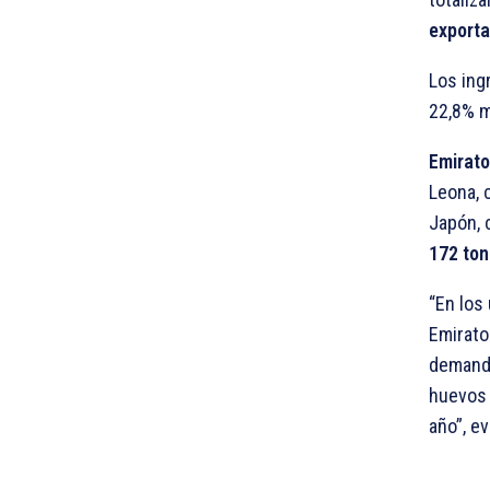
exporta
Los ing
22,8% m
Emirato
Leona, 
Japón, 
172 ton
“En los
Emirato
demanda
huevos 
año”, e