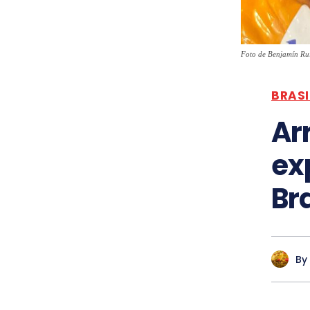
Foto de Benjamín Ru
BRASI
Ar
ex
Br
By