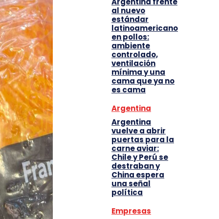
Argentina frente
al nuevo
estándar
latinoamericano
en pollos:
ambiente
controlado,
ventilación
mínima y una
cama que ya no
es cama
Argentina
Argentina
vuelve a abrir
puertas para la
carne aviar:
Chile y Perú se
destraban y
China espera
una señal
política
Empresas