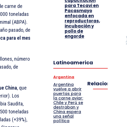
capacitación
para Tecavi en
de carne de
Pacasmayo
.000 toneladas
enfocada en
reproductoras,
Animal (ABPA).
incubación y
 año pasado, de
pollo de
engorde
ica para el mes
llones, número
Latinoamerica
asado, de
Argentina
Relacionado
Argentina
fue China
, que
vuelve a abrir
puertas para
rior). Los
la carne aviar:
Chile y Perú se
bia Saudita,
destraban y
.500 toneladas
China espera
una señal
eladas (+39%),
política