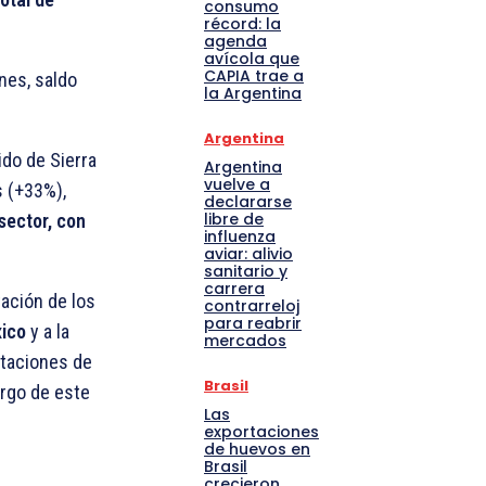
consumo
récord: la
agenda
avícola que
CAPIA trae a
nes, saldo
la Argentina
Argentina
do de Sierra
Argentina
vuelve a
s (+33%),
declararse
libre de
sector, con
influenza
aviar: alivio
sanitario y
carrera
ación de los
contrarreloj
para reabrir
xico
y a la
mercados
rtaciones de
Brasil
rgo de este
Las
exportaciones
de huevos en
Brasil
crecieron