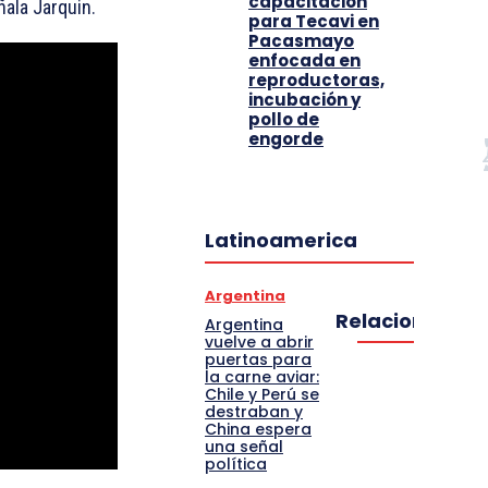
capacitación
ñala Jarquin.
para Tecavi en
Pacasmayo
enfocada en
reproductoras,
incubación y
pollo de
engorde
Latinoamerica
Argentina
Relacionado
Argentina
vuelve a abrir
puertas para
la carne aviar:
Chile y Perú se
destraban y
China espera
una señal
política