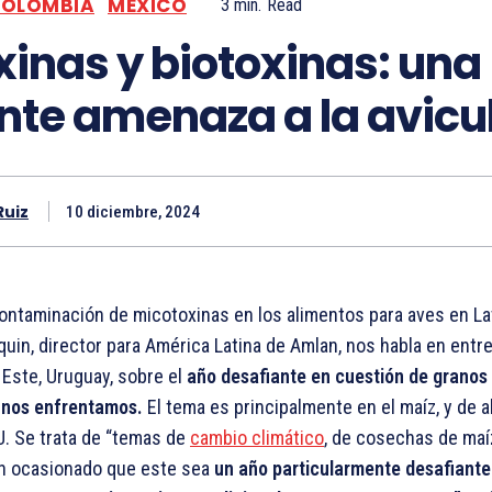
OLOMBIA
MEXICO
3
min.
Read
inas y biotoxinas: una
nte amenaza a la avicu
Ruiz
10 diciembre, 2024
 contaminación de micotoxinas en los alimentos para aves en L
rquin, director para América Latina de Amlan, nos habla en entre
Este, Uruguay, sobre el
año desafiante en cuestión de granos 
e nos enfrentamos.
El tema es principalmente en el maíz, y de a
U. Se trata de “temas de
cambio climático
, de cosechas de maí
n ocasionado que este sea
un año particularmente desafiante