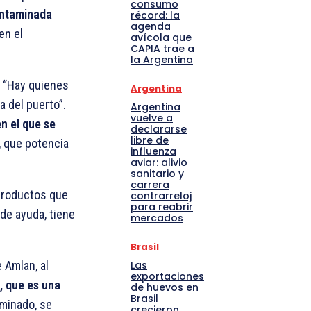
consumo
ontaminada
récord: la
agenda
en el
avícola que
CAPIA trae a
la Argentina
“Hay quienes
Argentina
a del puerto”.
Argentina
vuelve a
n el que se
declararse
libre de
, que potencia
influenza
aviar: alivio
sanitario y
carrera
 productos que
contrarreloj
para reabrir
 de ayuda, tiene
mercados
Brasil
Las
 Amlan, al
exportaciones
, que es una
de huevos en
Brasil
rminado, se
crecieron