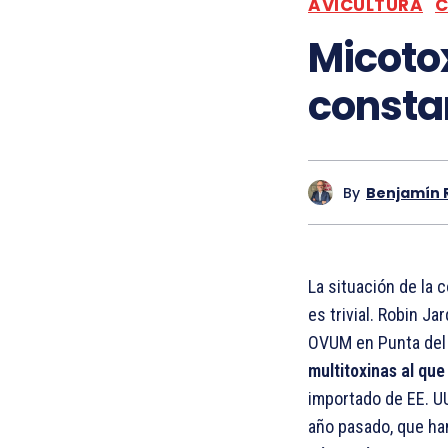
AVICULTURA
C
Micotox
consta
By
Benjamín 
La situación de la
es trivial. Robin Ja
OVUM en Punta del 
multitoxinas al qu
importado de EE. U
año pasado, que ha