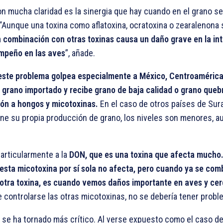
on mucha claridad es la sinergia que hay cuando en el grano s
 “Aunque una toxina como aflatoxina, ocratoxina o zearalenona
 combinación con otras toxinas causa un daño grave en la in
empeño en las aves
”, añade.
este problema golpea especialmente a México, Centroamérica
 grano importado y recibe grano de baja calidad o grano queb
ón a hongos y micotoxinas.
En el caso de otros países de Sura
ene su propia producción de grano, los niveles son menores, a
particularmente a la
DON, que es una toxina que afecta mucho
 esta micotoxina por sí sola no afecta, pero cuando ya se co
otra toxina, es cuando vemos daños importante en aves y cer
 controlarse las otras micotoxinas, no se debería tener prob
 se ha tornado más crítico. Al verse expuesto como el caso de