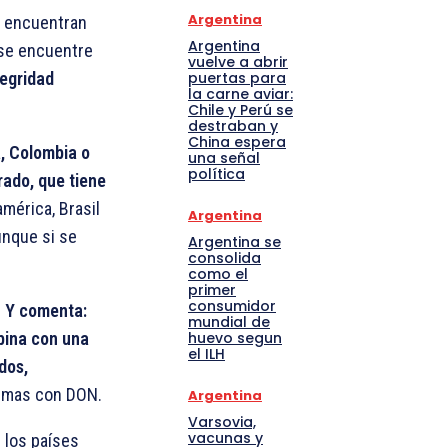
Argentina
e encuentran
Argentina
 se encuentre
vuelve a abrir
puertas para
tegridad
la carne aviar:
Chile y Perú se
destraban y
China espera
, Colombia o
una señal
política
rado, que tiene
mérica, Brasil
Argentina
unque si se
Argentina se
consolida
como el
primer
consumidor
. Y comenta:
mundial de
huevo segun
mbina con una
el ILH
dos,
lemas con DON.
Argentina
Varsovia,
vacunas y
 los países