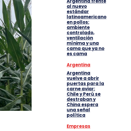
Argentina frente
al nuevo
estándar
latinoamericano
en pollos:
ambiente
controlado,
ventilación
mínima y una
cama que ya no
es cama
Argentina
Argentina
vuelve a abrir
puertas para la
carne aviar:
Chile y Perú se
destraban y
China espera
una señal
política
Empresas