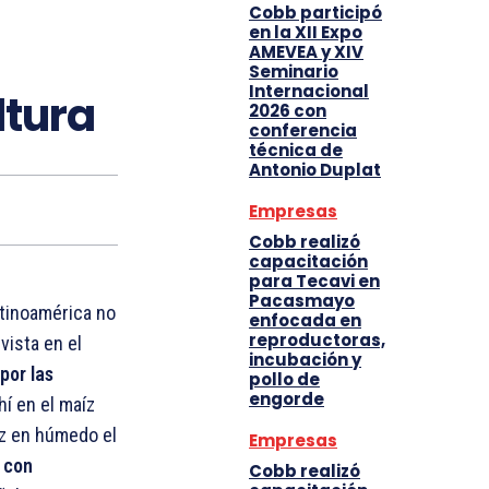
Cobb participó
en la XII Expo
AMEVEA y XIV
Seminario
Internacional
ltura
2026 con
conferencia
técnica de
Antonio Duplat
Empresas
Cobb realizó
capacitación
para Tecavi en
Pacasmayo
atinoamérica no
enfocada en
reproductoras,
vista en el
incubación y
por las
pollo de
engorde
hí en el maíz
z en húmedo el
Empresas
 con
Cobb realizó