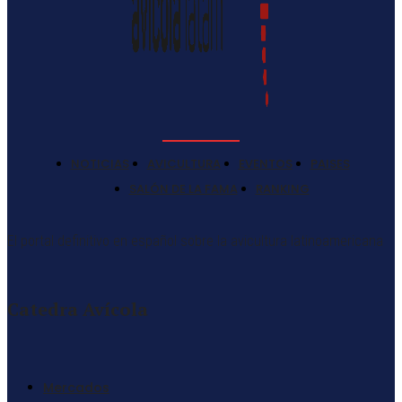
NOTICIAS
AVICULTURA
EVENTOS
PAISES
SALÓN DE LA FAMA
RANKING
El portal definitivo en español sobre la avicultura latinoamericana
Catedra Avícola
Mercados