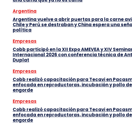
Argentina
Argentina vuelve a abrir puertas para la carne avi
Chile y Perú se destraban y China espera una seña
política
Empresas
Cobb participó en la XII Expo AMEVEA y XIV Semina
Internacional 2026 con conferencia técnica de An
Duplat
Empresas
Cobb realizó capacitación para Tecavi en Pacas
enfocada en reproductoras, incubación y pollo de
engorde
Empresas
Cobb realizó capacitación para Tecavi en Pacas
enfocada en reproductoras, incubación y pollo de
engorde