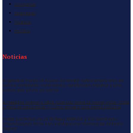
Economia
Empresas
Opinion
Politica
Noticias
Argentina frente al nuevo estándar latinoamericano en
pollos: ambiente controlado, ventilación mínima y una
cama que ya no es cama
Argentina vuelve a abrir puertas para la carne aviar: Chile
y Perú se destraban y China espera una señal política
Cobb participó en la XII Expo AMEVEA y XIV Seminario
Internacional 2026 con conferencia técnica de Antonio
Duplat