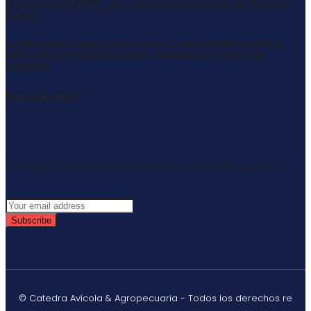
Internacional 2026 con conferencia técnica de Antonio
Duplat
Cobb realizó capacitación para Tecavi en Pacasmayo
enfocada en reproductoras, incubación y pollo de
engorde
Newsletter
Mantengase informado semanalmente con nuestro newsletter
Subscribe
© Catedra Avícola & Agropecuaria - Todos los derechos re