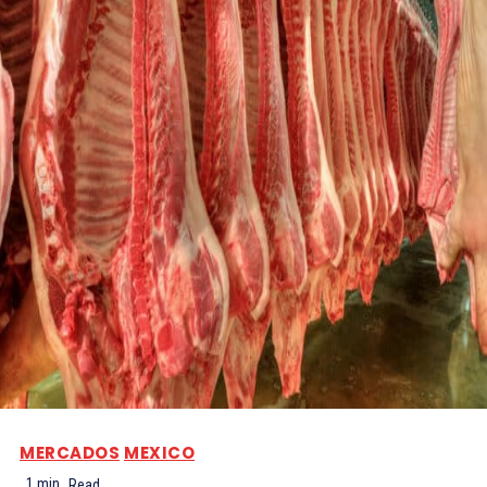
MERCADOS
MEXICO
1
min.
Read