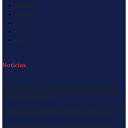
Mercados
Economia
Empresas
Opinion
Politica
Noticias
Argentina frente al nuevo estándar latinoamericano en
pollos: ambiente controlado, ventilación mínima y una
cama que ya no es cama
Argentina vuelve a abrir puertas para la carne aviar: Chile
y Perú se destraban y China espera una señal política
Cobb participó en la XII Expo AMEVEA y XIV Seminario