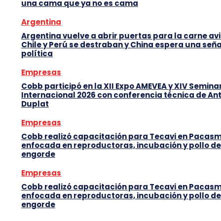
una cama que ya no es cama
Argentina
Argentina vuelve a abrir puertas para la carne avi
Chile y Perú se destraban y China espera una seña
política
Empresas
Cobb participó en la XII Expo AMEVEA y XIV Semina
Internacional 2026 con conferencia técnica de An
Duplat
Empresas
Cobb realizó capacitación para Tecavi en Pacas
enfocada en reproductoras, incubación y pollo de
engorde
Empresas
Cobb realizó capacitación para Tecavi en Pacas
enfocada en reproductoras, incubación y pollo de
engorde