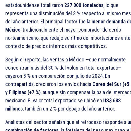
estadounidense totalizaron
227 000 toneladas
, lo que
representa una disminución del 3 % respecto al mismo mes
del año anterior. El principal factor fue la
menor demanda d
México
, tradicionalmente el mayor comprador de cerdo
norteamericano, que redujo su ritmo de importaciones ante
contexto de precios internos más competitivos.
Según el reporte, las ventas a México —que normalmente
concentran más del 30 % del volumen total exportado—
cayeron 8 % en comparación con julio de 2024. En
contrapartida, crecieron los envíos hacia
Corea del Sur (+5
y Filipinas (+7 %)
, aunque sin compensar la baja del mercad
mexicano. El valor total exportado se ubicó en
US$ 688
millones
, también un 2 % por debajo del año anterior.
Analistas del sector señalan que el retroceso responde a
u
combinación de factores
: la fortaleza del peso mexicano, el