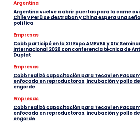
Argentina
Argentina vuelve a abrir puertas para la carne avi
Chile y Perú se destraban y China espera una seña
política
Empresas
Cobb participó en la XII Expo AMEVEA y XIV Semina
Internacional 2026 con conferencia técnica de An
Duplat
Empresas
Cobb realizó capacitación para Tecavi en Pacas
enfocada en reproductoras, incubación y pollo de
engorde
Empresas
Cobb realizó capacitación para Tecavi en Pacas
enfocada en reproductoras, incubación y pollo de
engorde