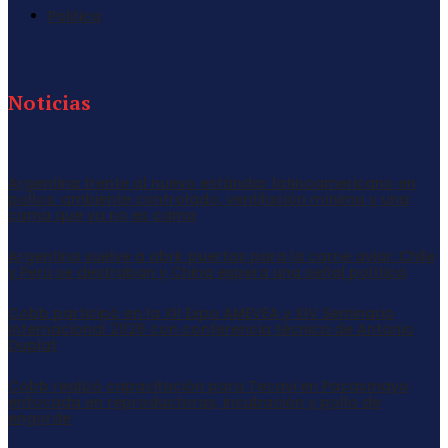
Politica
Noticias
Argentina frente al nuevo estándar latinoamericano en
pollos: ambiente controlado, ventilación mínima y una
cama que ya no es cama
Argentina vuelve a abrir puertas para la carne aviar: Chile
y Perú se destraban y China espera una señal política
Cobb participó en la XII Expo AMEVEA y XIV Seminario
Internacional 2026 con conferencia técnica de Antonio
Duplat
Cobb realizó capacitación para Tecavi en Pacasmayo
enfocada en reproductoras, incubación y pollo de
engorde