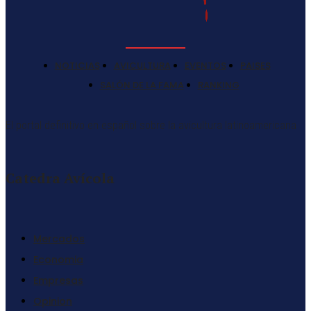
NOTICIAS
AVICULTURA
EVENTOS
PAISES
SALÓN DE LA FAMA
RANKING
El portal definitivo en español sobre la avicultura latinoamericana
Catedra Avícola
Mercados
Economia
Empresas
Opinion