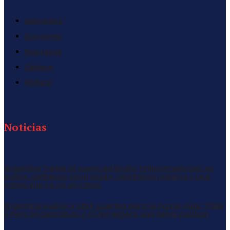
Mercados
Economia
Empresas
Opinion
Politica
Noticias
Argentina frente al nuevo estándar latinoamericano en
pollos: ambiente controlado, ventilación mínima y una
cama que ya no es cama
Argentina vuelve a abrir puertas para la carne aviar: Chile
y Perú se destraban y China espera una señal política