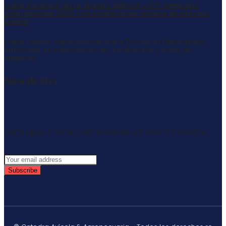
Cobb participó en la XII Expo AMEVEA y XIV Seminario
Internacional 2026 con conferencia técnica de Antonio
Duplat
Cobb realizó capacitación para Tecavi en Pacasmayo
enfocada en reproductoras, incubación y pollo de
engorde
Newsletter
Mantengase informado semanalmente con nuestro newsletter
Subscribe