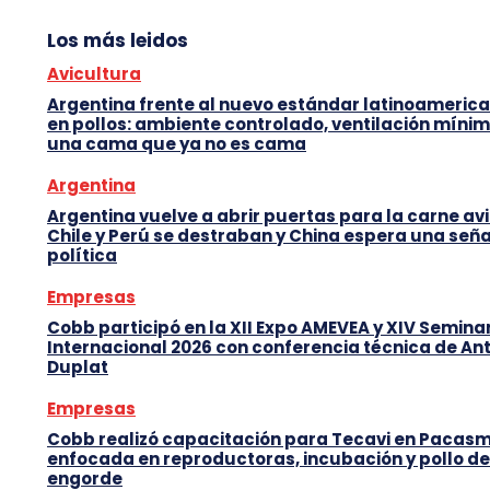
Los más leidos
Avicultura
Argentina frente al nuevo estándar latinoameric
en pollos: ambiente controlado, ventilación mínim
una cama que ya no es cama
Argentina
Argentina vuelve a abrir puertas para la carne avi
Chile y Perú se destraban y China espera una seña
política
Empresas
Cobb participó en la XII Expo AMEVEA y XIV Semina
Internacional 2026 con conferencia técnica de An
Duplat
Empresas
Cobb realizó capacitación para Tecavi en Pacas
enfocada en reproductoras, incubación y pollo de
engorde