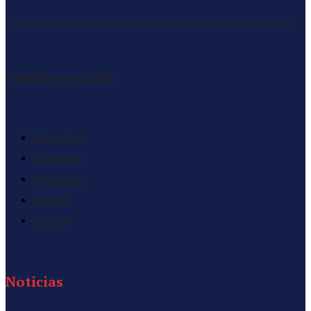
El portal definitivo en español sobre la avicultura latinoamericana
Catedra Avícola
Mercados
Economia
Empresas
Opinion
Politica
Noticias