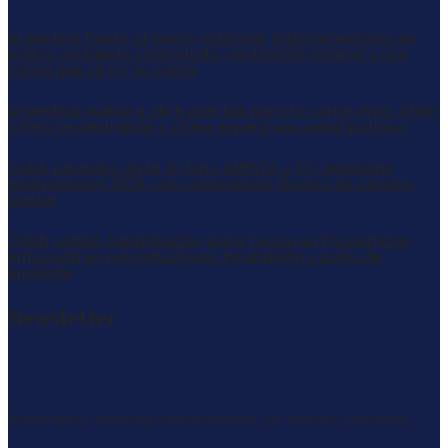
Argentina frente al nuevo estándar latinoamericano en
pollos: ambiente controlado, ventilación mínima y una
cama que ya no es cama
Argentina vuelve a abrir puertas para la carne aviar: Chile
y Perú se destraban y China espera una señal política
Cobb participó en la XII Expo AMEVEA y XIV Seminario
Internacional 2026 con conferencia técnica de Antonio
Duplat
Cobb realizó capacitación para Tecavi en Pacasmayo
enfocada en reproductoras, incubación y pollo de
engorde
Newsletter
Mantengase informado semanalmente con nuestro newsletter