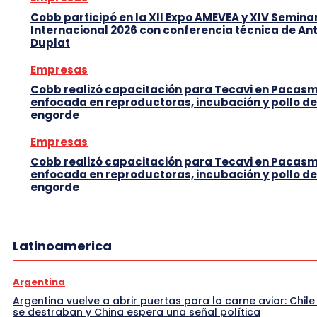
Cobb participó en la XII Expo AMEVEA y XIV Semina
Internacional 2026 con conferencia técnica de An
Duplat
Empresas
Cobb realizó capacitación para Tecavi en Pacas
enfocada en reproductoras, incubación y pollo de
engorde
Empresas
Cobb realizó capacitación para Tecavi en Pacas
enfocada en reproductoras, incubación y pollo de
engorde
Latinoamerica
Argentina
Argentina vuelve a abrir puertas para la carne aviar: Chile
se destraban y China espera una señal política