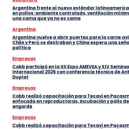
Argentina frente al nuevo estándar latinoameric
en pollos: ambiente controlado, ventilación mínim
una cama que ya no es cama
Argentina
Argentina vuelve a abrir puertas para la carne avi
Chile y Perú se destraban y China espera una seña
política
Empresas
Cobb participó en la XII Expo AMEVEA y XIV Semina
Internacional 2026 con conferencia técnica de An
Duplat
Empresas
Cobb realizó capacitación para Tecavi en Pacas
enfocada en reproductoras, incubación y pollo de
engorde
Empresas
Cobb realizó capacitación para Tecavi en Pacas