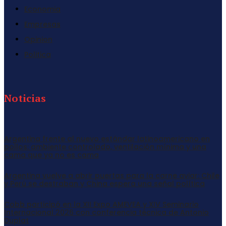
Economia
Empresas
Opinion
Politica
Noticias
Argentina frente al nuevo estándar latinoamericano en
pollos: ambiente controlado, ventilación mínima y una
cama que ya no es cama
Argentina vuelve a abrir puertas para la carne aviar: Chile
y Perú se destraban y China espera una señal política
Cobb participó en la XII Expo AMEVEA y XIV Seminario
Internacional 2026 con conferencia técnica de Antonio
Duplat