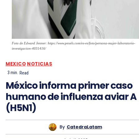
Foto de Edward Jenner: https://www.pexels.com/es-es/foto/persona-mujer-laboratorio-
investigacion-4031416/
MEXICO
NOTICIAS
3
min.
Read
México informa primer caso
humano de influenza aviar A
(H5N1)
By
CatedraLatam