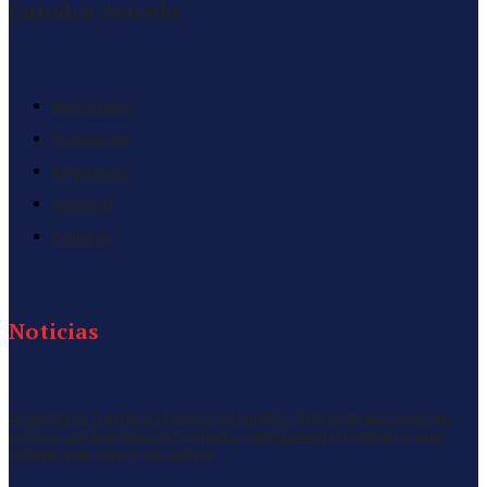
Catedra Avícola
Mercados
Economia
Empresas
Opinion
Politica
Noticias
Argentina frente al nuevo estándar latinoamericano en
pollos: ambiente controlado, ventilación mínima y una
cama que ya no es cama