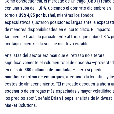
Como consecuencia, el mercado de Chicago (
CBOT
) reacci
con una suba del
1,8 %
, ubicando el contrato diciembre en
torno a
US$ 4,85 por bushel
, mientras los fondos
especulativos ajustaron posiciones largas ante la expectat
de menores disponibilidades en el corto plazo. El impacto
también se trasladó parcialmente al trigo, que subió 1,3 % p
contagio, mientras la soja se mantuvo estable.
Analistas del sector estiman que el retraso no alterará
significativamente el volumen total de cosecha —proyecta
en más de
380 millones de toneladas
—, pero sí puede
modificar el ritmo de embarques
, afectando la logística y lo
costos de almacenamiento. “El mercado descuenta ahora u
escenario de entregas más espaciadas y mayor volatilidad 
los precios spot”, señaló
Brian Hoops
, analista de Midwest
Market Solutions.