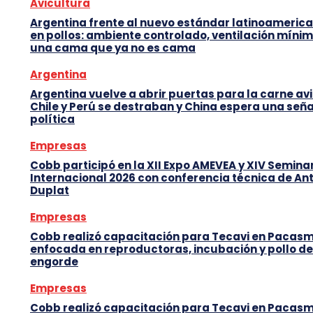
Avicultura
Argentina frente al nuevo estándar latinoameric
en pollos: ambiente controlado, ventilación mínim
una cama que ya no es cama
Argentina
Argentina vuelve a abrir puertas para la carne avi
Chile y Perú se destraban y China espera una seña
política
Empresas
Cobb participó en la XII Expo AMEVEA y XIV Semina
Internacional 2026 con conferencia técnica de An
Duplat
Empresas
Cobb realizó capacitación para Tecavi en Pacas
enfocada en reproductoras, incubación y pollo de
engorde
Empresas
Cobb realizó capacitación para Tecavi en Pacas