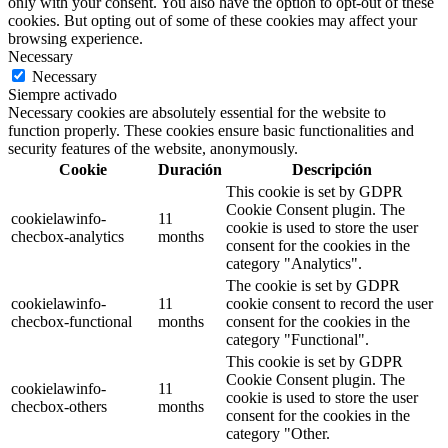
only with your consent. You also have the option to opt-out of these
cookies. But opting out of some of these cookies may affect your
browsing experience.
Necessary
Necessary
Siempre activado
Necessary cookies are absolutely essential for the website to
function properly. These cookies ensure basic functionalities and
security features of the website, anonymously.
Cookie
Duración
Descripción
This cookie is set by GDPR
Cookie Consent plugin. The
cookielawinfo-
11
cookie is used to store the user
checbox-analytics
months
consent for the cookies in the
category "Analytics".
The cookie is set by GDPR
cookielawinfo-
11
cookie consent to record the user
checbox-functional
months
consent for the cookies in the
category "Functional".
This cookie is set by GDPR
Cookie Consent plugin. The
cookielawinfo-
11
cookie is used to store the user
checbox-others
months
consent for the cookies in the
category "Other.