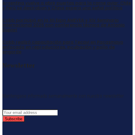
Argentina vuelve a abrir puertas para la carne aviar: Chile
y Perú se destraban y China espera una señal política
Cobb participó en la XII Expo AMEVEA y XIV Seminario
Internacional 2026 con conferencia técnica de Antonio
Duplat
Cobb realizó capacitación para Tecavi en Pacasmayo
enfocada en reproductoras, incubación y pollo de
engorde
Newsletter
Mantengase informado semanalmente con nuestro newsletter
Subscribe