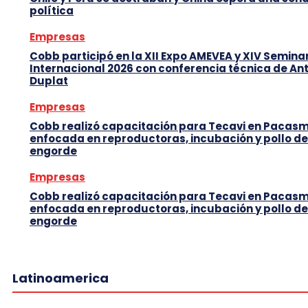
política
Empresas
Cobb participó en la XII Expo AMEVEA y XIV Semina
Internacional 2026 con conferencia técnica de An
Duplat
Empresas
Cobb realizó capacitación para Tecavi en Pacas
enfocada en reproductoras, incubación y pollo de
engorde
Empresas
Cobb realizó capacitación para Tecavi en Pacas
enfocada en reproductoras, incubación y pollo de
engorde
Latinoamerica