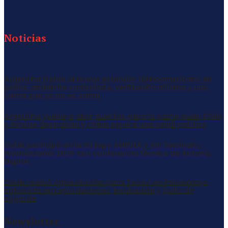
Noticias
Argentina frente al nuevo estándar latinoamericano en
pollos: ambiente controlado, ventilación mínima y una
cama que ya no es cama
Argentina vuelve a abrir puertas para la carne aviar: Chile
y Perú se destraban y China espera una señal política
Cobb participó en la XII Expo AMEVEA y XIV Seminario
Internacional 2026 con conferencia técnica de Antonio
Duplat
Cobb realizó capacitación para Tecavi en Pacasmayo
enfocada en reproductoras, incubación y pollo de
engorde
Newsletter