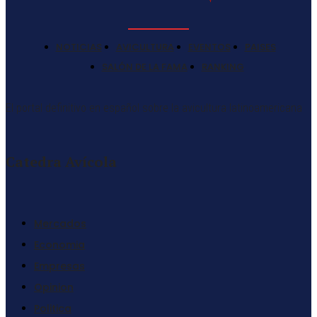
NOTICIAS
AVICULTURA
EVENTOS
PAISES
SALÓN DE LA FAMA
RANKING
El portal definitivo en español sobre la avicultura latinoamericana
Catedra Avícola
Mercados
Economia
Empresas
Opinion
Politica