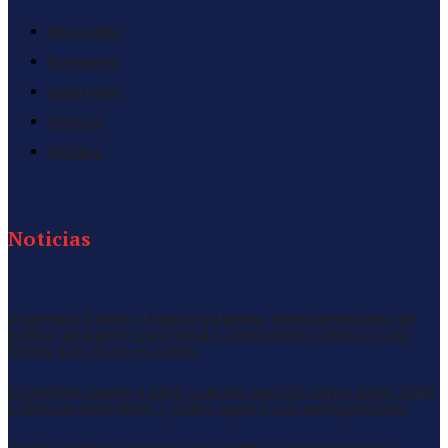
Mercados
Economia
Empresas
Opinion
Politica
Noticias
Argentina frente al nuevo estándar latinoamericano en
pollos: ambiente controlado, ventilación mínima y una
cama que ya no es cama
Argentina vuelve a abrir puertas para la carne aviar: Chile
y Perú se destraban y China espera una señal política