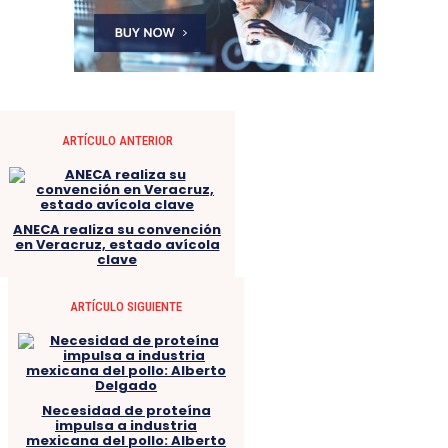
ARTÍCULO ANTERIOR
ANECA realiza su convención
en Veracruz, estado avícola
clave
ARTÍCULO SIGUIENTE
Necesidad de proteína
impulsa a industria
mexicana del pollo: Alberto