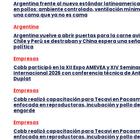
Argentina frente al nuevo estándar latinoameric
en pollos: ambiente controlado, ventilación mínim
una cama que ya no es cama
Argentina
Argentina vuelve a abrir puertas para la carne avi
Chile y Perú se destraban y China espera una seña
política
Empresas
Cobb participó en la XII Expo AMEVEA y XIV Semina
Internacional 2026 con conferencia técnica de An
Duplat
Empresas
Cobb realizó capacitación para Tecavi en Pacas
enfocada en reproductoras, incubación y pollo de
engorde
Empresas
Cobb realizó capacitación para Tecavi en Pacas
enfocada en reproductoras, incubación y pollo de