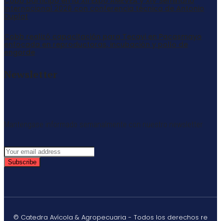
Cobb participó en la XII Expo AMEVEA y XIV Seminario
Internacional 2026 con conferencia técnica de Antonio
Duplat
Cobb realizó capacitación para Tecavi en Pacasmayo
enfocada en reproductoras, incubación y pollo de
engorde
Newsletter
Mantengase informado semanalmente con nuestro newsletter
Subscribe
© Catedra Avícola & Agropecuaria - Todos los derechos re