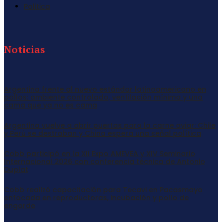
Politica
Noticias
Argentina frente al nuevo estándar latinoamericano en
pollos: ambiente controlado, ventilación mínima y una
cama que ya no es cama
Argentina vuelve a abrir puertas para la carne aviar: Chile
y Perú se destraban y China espera una señal política
Cobb participó en la XII Expo AMEVEA y XIV Seminario
Internacional 2026 con conferencia técnica de Antonio
Duplat
Cobb realizó capacitación para Tecavi en Pacasmayo
enfocada en reproductoras, incubación y pollo de
engorde