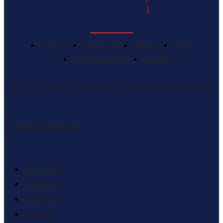
NOTICIAS
AVICULTURA
EVENTOS
PAISES
SALÓN DE LA FAMA
RANKING
El portal definitivo en español sobre la avicultura latinoamericana
Catedra Avícola
Mercados
Economia
Empresas
Opinion