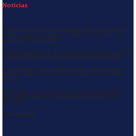
Noticias
Argentina frente al nuevo estándar latinoamericano en
pollos: ambiente controlado, ventilación mínima y una
cama que ya no es cama
Argentina vuelve a abrir puertas para la carne aviar: Chile
y Perú se destraban y China espera una señal política
Cobb participó en la XII Expo AMEVEA y XIV Seminario
Internacional 2026 con conferencia técnica de Antonio
Duplat
Cobb realizó capacitación para Tecavi en Pacasmayo
enfocada en reproductoras, incubación y pollo de
engorde
Newsletter