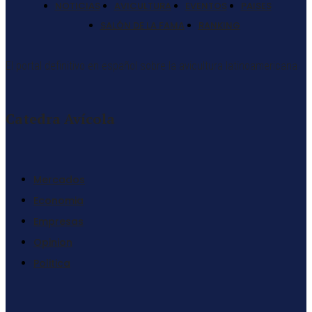
NOTICIAS
AVICULTURA
EVENTOS
PAISES
SALÓN DE LA FAMA
RANKING
El portal definitivo en español sobre la avicultura latinoamericana
Catedra Avícola
Mercados
Economia
Empresas
Opinion
Politica