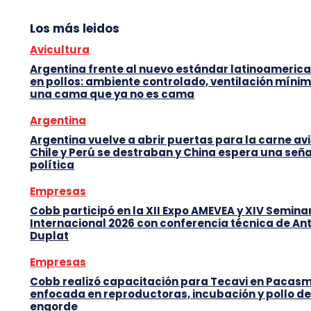
Los más leidos
Avicultura
Argentina frente al nuevo estándar latinoameric
en pollos: ambiente controlado, ventilación mínim
una cama que ya no es cama
Argentina
Argentina vuelve a abrir puertas para la carne avi
Chile y Perú se destraban y China espera una seña
política
Empresas
Cobb participó en la XII Expo AMEVEA y XIV Semina
Internacional 2026 con conferencia técnica de An
Duplat
Empresas
Cobb realizó capacitación para Tecavi en Pacas
enfocada en reproductoras, incubación y pollo de
engorde