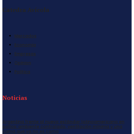
Catedra Avícola
Mercados
Economia
Empresas
Opinion
Politica
Noticias
Argentina frente al nuevo estándar latinoamericano en
pollos: ambiente controlado, ventilación mínima y una
cama que ya no es cama