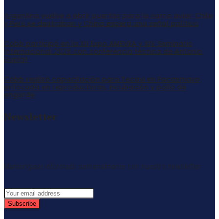
Argentina vuelve a abrir puertas para la carne aviar: Chile
y Perú se destraban y China espera una señal política
Cobb participó en la XII Expo AMEVEA y XIV Seminario
Internacional 2026 con conferencia técnica de Antonio
Duplat
Cobb realizó capacitación para Tecavi en Pacasmayo
enfocada en reproductoras, incubación y pollo de
engorde
Newsletter
Mantengase informado semanalmente con nuestro newsletter
Subscribe