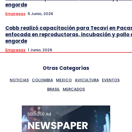
engorde
Empresas
5 Junio, 2026
Cobb realizó capacitación para Tecavi en Pac
enfocada en reproductoras, incubación y pollo 
engorde
Empresas
1 Junio, 2026
Otras Categorías
NOTICIAS
COLOMBIA
MEXICO
AVICULTURA
EVENTOS
BRASIL
MERCADOS