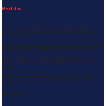
Noticias
Argentina frente al nuevo estándar latinoamericano en
pollos: ambiente controlado, ventilación mínima y una
cama que ya no es cama
Argentina vuelve a abrir puertas para la carne aviar: Chile
y Perú se destraban y China espera una señal política
Cobb participó en la XII Expo AMEVEA y XIV Seminario
Internacional 2026 con conferencia técnica de Antonio
Duplat
Cobb realizó capacitación para Tecavi en Pacasmayo
enfocada en reproductoras, incubación y pollo de
engorde
Newsletter