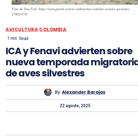
Foto de Tom Fisk: https://www.pexels.com/es-es/foto/mar-volador-oceano-gaviotas-
17801474/
AVICULTURA
COLOMBIA
1
min.
Read
ICA y Fenavi advierten sobre
nueva temporada migratori
de aves silvestres
By
Alexander Barajas
22 agosto, 2025