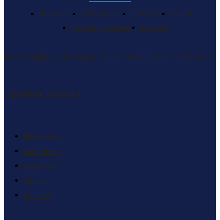
NOTICIAS
AVICULTURA
EVENTOS
PAISES
SALÓN DE LA FAMA
RANKING
El portal definitivo en español sobre la avicultura latinoamericana
Catedra Avícola
Mercados
Economia
Empresas
Opinion
Politica