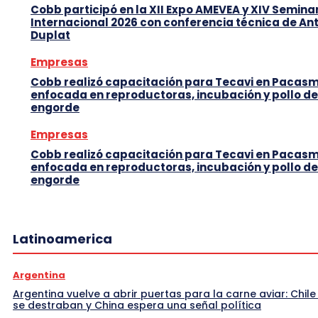
Cobb participó en la XII Expo AMEVEA y XIV Semina
Internacional 2026 con conferencia técnica de An
Duplat
Empresas
Cobb realizó capacitación para Tecavi en Pacas
enfocada en reproductoras, incubación y pollo de
engorde
Empresas
Cobb realizó capacitación para Tecavi en Pacas
enfocada en reproductoras, incubación y pollo de
engorde
Latinoamerica
Argentina
Argentina vuelve a abrir puertas para la carne aviar: Chile
se destraban y China espera una señal política