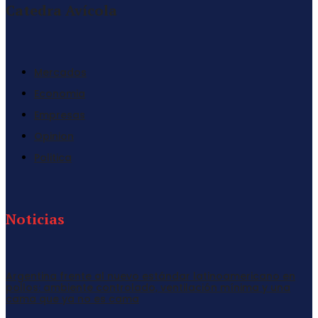
Catedra Avícola
Mercados
Economia
Empresas
Opinion
Politica
Noticias
Argentina frente al nuevo estándar latinoamericano en
pollos: ambiente controlado, ventilación mínima y una
cama que ya no es cama