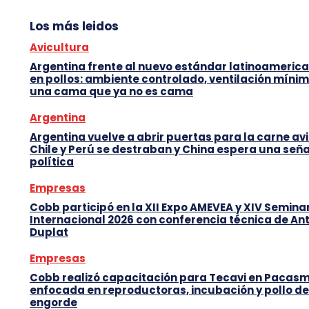
Los más leidos
Avicultura
Argentina frente al nuevo estándar latinoameric
en pollos: ambiente controlado, ventilación mínim
una cama que ya no es cama
Argentina
Argentina vuelve a abrir puertas para la carne avi
Chile y Perú se destraban y China espera una seña
política
Empresas
Cobb participó en la XII Expo AMEVEA y XIV Semina
Internacional 2026 con conferencia técnica de An
Duplat
Empresas
Cobb realizó capacitación para Tecavi en Pacas
enfocada en reproductoras, incubación y pollo de
engorde