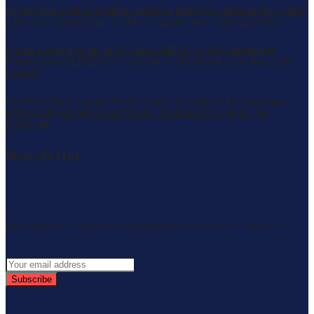
Argentina vuelve a abrir puertas para la carne aviar: Chile
y Perú se destraban y China espera una señal política
Cobb participó en la XII Expo AMEVEA y XIV Seminario
Internacional 2026 con conferencia técnica de Antonio
Duplat
Cobb realizó capacitación para Tecavi en Pacasmayo
enfocada en reproductoras, incubación y pollo de
engorde
Newsletter
Mantengase informado semanalmente con nuestro newsletter
Subscribe